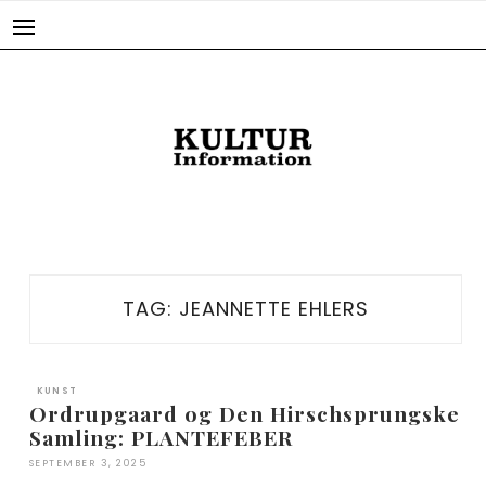
Skip
to
content
TAG:
JEANNETTE EHLERS
KUNST
Ordrupgaard og Den Hirschsprungske
Samling: PLANTEFEBER
SEPTEMBER 3, 2025