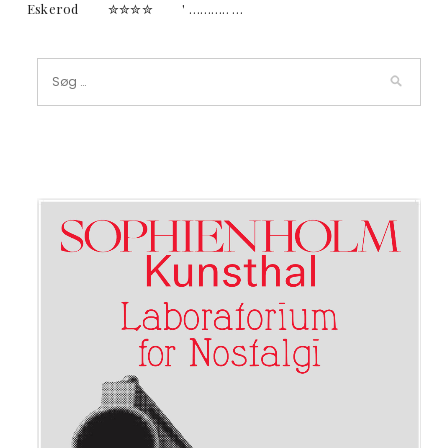
Eskerod ✮✮✮✮ ' ……….. …