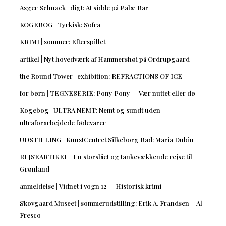
Asger Schnack | digt: At sidde på Palæ Bar
KOGEBOG | Tyrkisk: Sofra
KRIMI | sommer: Efterspillet
artikel | Nyt hovedværk af Hammershøi på Ordrupgaard
the Round Tower | exhibition: REFRACTIONS OF ICE
for børn | TEGNESERIE: Pony Pony — Vær nuttet eller dø
Kogebog | ULTRA NEMT: Nemt og sundt uden
ultraforarbejdede fødevarer
UDSTILLING | KunstCentret Silkeborg Bad: Maria Dubin
REJSEARTIKEL | En storslået og tankevækkende rejse til
Grønland
anmeldelse | Vidnet i vogn 12 — Historisk krimi
Skovgaard Museet | sommerudstilling: Erik A. Frandsen – Al
Fresco