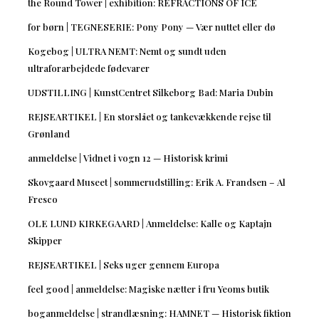
the Round Tower | exhibition: REFRACTIONS OF ICE
for børn | TEGNESERIE: Pony Pony — Vær nuttet eller dø
Kogebog | ULTRA NEMT: Nemt og sundt uden
ultraforarbejdede fødevarer
UDSTILLING | KunstCentret Silkeborg Bad: Maria Dubin
REJSEARTIKEL | En storslået og tankevækkende rejse til
Grønland
anmeldelse | Vidnet i vogn 12 — Historisk krimi
Skovgaard Museet | sommerudstilling: Erik A. Frandsen – Al
Fresco
OLE LUND KIRKEGAARD | Anmeldelse: Kalle og Kaptajn
Skipper
REJSEARTIKEL | Seks uger gennem Europa
feel good | anmeldelse: Magiske nætter i fru Yeoms butik
boganmeldelse | strandlæsning: HAMNET — Historisk fiktion