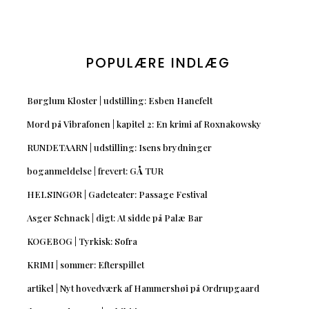
POPULÆRE INDLÆG
Børglum Kloster | udstilling: Esben Hanefelt
Mord på Vibrafonen | kapitel 2: En krimi af Roxnakowsky
RUNDETAARN | udstilling: Isens brydninger
boganmeldelse | frevert: GÅ TUR
HELSINGØR | Gadeteater: Passage Festival
Asger Schnack | digt: At sidde på Palæ Bar
KOGEBOG | Tyrkisk: Sofra
KRIMI | sommer: Efterspillet
artikel | Nyt hovedværk af Hammershøi på Ordrupgaard