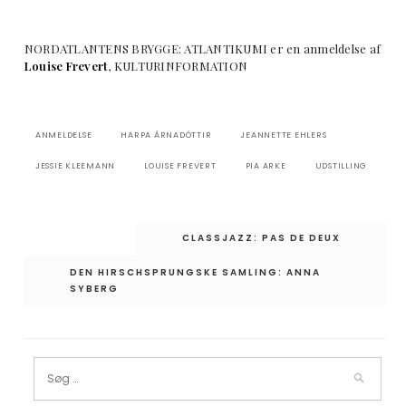
NORDATLANTENS BRYGGE: ATLANTIKUMI er en anmeldelse af
Louise Frevert
, KULTURINFORMATION
ANMELDELSE
HARPA ÁRNADÓTTIR
JEANNETTE EHLERS
JESSIE KLEEMANN
LOUISE FREVERT
PIA ARKE
UDSTILLING
Indlægsnavigation
CLASSJAZZ: PAS DE DEUX
DEN HIRSCHSPRUNGSKE SAMLING: ANNA
SYBERG