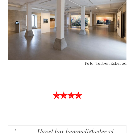
Foto: Torben Eskerod
✮✮✮✮
' ……….. Havet har hemmeligheder vi