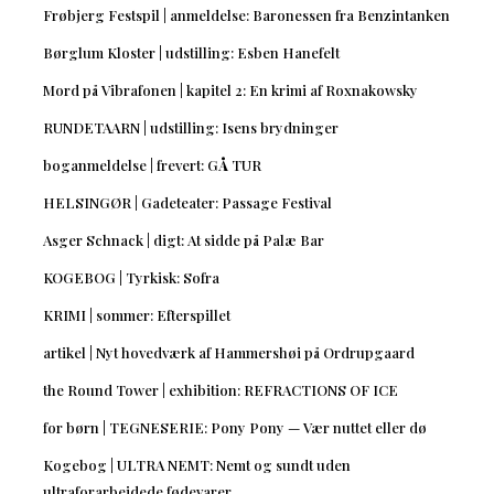
Frøbjerg Festspil | anmeldelse: Baronessen fra Benzintanken
Børglum Kloster | udstilling: Esben Hanefelt
Mord på Vibrafonen | kapitel 2: En krimi af Roxnakowsky
RUNDETAARN | udstilling: Isens brydninger
boganmeldelse | frevert: GÅ TUR
HELSINGØR | Gadeteater: Passage Festival
Asger Schnack | digt: At sidde på Palæ Bar
KOGEBOG | Tyrkisk: Sofra
KRIMI | sommer: Efterspillet
artikel | Nyt hovedværk af Hammershøi på Ordrupgaard
the Round Tower | exhibition: REFRACTIONS OF ICE
for børn | TEGNESERIE: Pony Pony — Vær nuttet eller dø
Kogebog | ULTRA NEMT: Nemt og sundt uden
ultraforarbejdede fødevarer