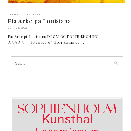
KUNST
LITTERATUR
Pia Arke på Louisiana
JULI 21, 2021
Pia Arke på Louisiana DRØM OG FORTRÆNGNING
✮✮✮✮✮ Hvem er vi? Hvor kommer …