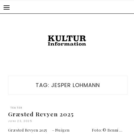
Skip
to
content
TAG:
JESPER LOHMANN
TEATER
Græsted Revyen 2025
JUNI 23, 2025
Græsted Revyen 2025 – Nu igen Foto: © Benni …