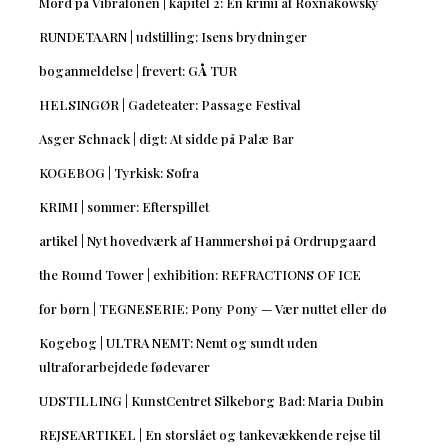
Mord på Vibrafonen | kapitel 2: En krimi af Roxnakowsky
RUNDETAARN | udstilling: Isens brydninger
boganmeldelse | frevert: GÅ TUR
HELSINGØR | Gadeteater: Passage Festival
Asger Schnack | digt: At sidde på Palæ Bar
KOGEBOG | Tyrkisk: Sofra
KRIMI | sommer: Efterspillet
artikel | Nyt hovedværk af Hammershøi på Ordrupgaard
the Round Tower | exhibition: REFRACTIONS OF ICE
for børn | TEGNESERIE: Pony Pony — Vær nuttet eller dø
Kogebog | ULTRA NEMT: Nemt og sundt uden
ultraforarbejdede fødevarer
UDSTILLING | KunstCentret Silkeborg Bad: Maria Dubin
REJSEARTIKEL | En storslået og tankevækkende rejse til