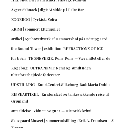
Asger Schnack | digt: At sidde på Palæ Bar
KOGEBOG | Tyrkisk: Sofra
KRIMI | sommer: Efterspillet
artikel | Nyt hovedværk af Hammershøi på Ordrupgaard
the Round Tower | exhibition: REFRACTIONS OF ICE
for børn | TEGNESERIE: Pony Pony — Vær nuttet eller dø
Kogebog | ULTRA NEMT: Nemt og sundt uden
ultraforarbejdede fødevarer
UDSTILLING | KunstCentret Silkeborg Bad: Maria Dubin
REJSEARTIKEL | En storslået og tankevækkende rejse til
Grønland
anmeldelse | Vidnet i vogn 12 — Historisk krimi
Skovgaard Museet | sommerudstilling: Erik A. Frandsen – Al
Fresco