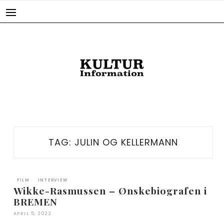
Skip
to
content
TAG:
JULIN OG KELLERMANN
FILM
INTERVIEW
Wikke-Rasmussen – Ønskebiografen i
BREMEN
APRIL 5, 2022