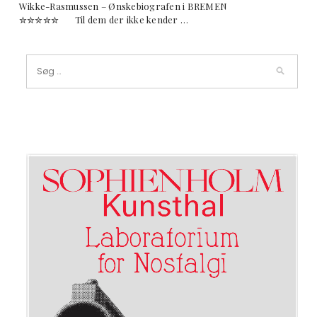
Wikke-Rasmussen – Ønskebiografen i BREMEN
✮✮✮✮✮ Til dem der ikke kender …