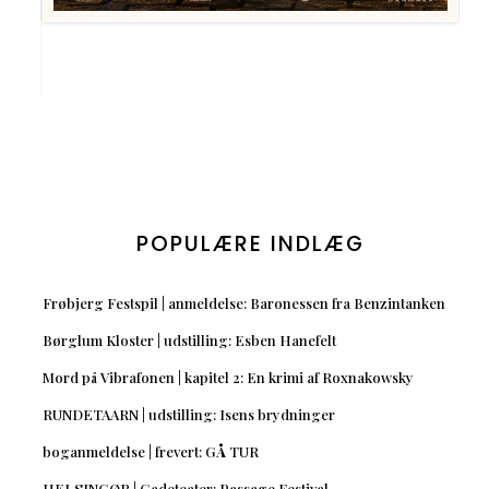
POPULÆRE INDLÆG
Frøbjerg Festspil | anmeldelse: Baronessen fra Benzintanken
Børglum Kloster | udstilling: Esben Hanefelt
Mord på Vibrafonen | kapitel 2: En krimi af Roxnakowsky
RUNDETAARN | udstilling: Isens brydninger
boganmeldelse | frevert: GÅ TUR
HELSINGØR | Gadeteater: Passage Festival