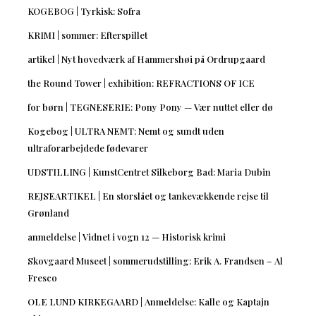
KOGEBOG | Tyrkisk: Sofra
KRIMI | sommer: Efterspillet
artikel | Nyt hovedværk af Hammershøi på Ordrupgaard
the Round Tower | exhibition: REFRACTIONS OF ICE
for børn | TEGNESERIE: Pony Pony — Vær nuttet eller dø
Kogebog | ULTRA NEMT: Nemt og sundt uden
ultraforarbejdede fødevarer
UDSTILLING | KunstCentret Silkeborg Bad: Maria Dubin
REJSEARTIKEL | En storslået og tankevækkende rejse til
Grønland
anmeldelse | Vidnet i vogn 12 — Historisk krimi
Skovgaard Museet | sommerudstilling: Erik A. Frandsen – Al
Fresco
OLE LUND KIRKEGAARD | Anmeldelse: Kalle og Kaptajn