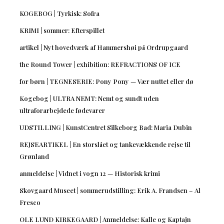
KOGEBOG | Tyrkisk: Sofra
KRIMI | sommer: Efterspillet
artikel | Nyt hovedværk af Hammershøi på Ordrupgaard
the Round Tower | exhibition: REFRACTIONS OF ICE
for børn | TEGNESERIE: Pony Pony — Vær nuttet eller dø
Kogebog | ULTRA NEMT: Nemt og sundt uden
ultraforarbejdede fødevarer
UDSTILLING | KunstCentret Silkeborg Bad: Maria Dubin
REJSEARTIKEL | En storslået og tankevækkende rejse til
Grønland
anmeldelse | Vidnet i vogn 12 — Historisk krimi
Skovgaard Museet | sommerudstilling: Erik A. Frandsen – Al
Fresco
OLE LUND KIRKEGAARD | Anmeldelse: Kalle og Kaptajn