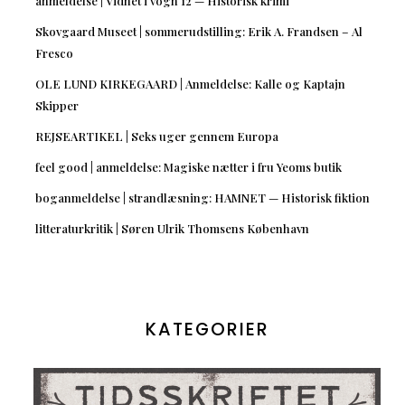
anmeldelse | Vidnet i vogn 12 — Historisk krimi
Skovgaard Museet | sommerudstilling: Erik A. Frandsen – Al
Fresco
OLE LUND KIRKEGAARD | Anmeldelse: Kalle og Kaptajn
Skipper
REJSEARTIKEL | Seks uger gennem Europa
feel good | anmeldelse: Magiske nætter i fru Yeoms butik
boganmeldelse | strandlæsning: HAMNET — Historisk fiktion
litteraturkritik | Søren Ulrik Thomsens København
KATEGORIER