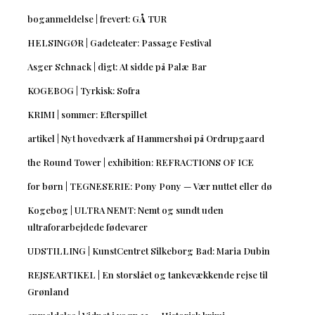
boganmeldelse | frevert: GÅ TUR
HELSINGØR | Gadeteater: Passage Festival
Asger Schnack | digt: At sidde på Palæ Bar
KOGEBOG | Tyrkisk: Sofra
KRIMI | sommer: Efterspillet
artikel | Nyt hovedværk af Hammershøi på Ordrupgaard
the Round Tower | exhibition: REFRACTIONS OF ICE
for børn | TEGNESERIE: Pony Pony — Vær nuttet eller dø
Kogebog | ULTRA NEMT: Nemt og sundt uden
ultraforarbejdede fødevarer
UDSTILLING | KunstCentret Silkeborg Bad: Maria Dubin
REJSEARTIKEL | En storslået og tankevækkende rejse til
Grønland