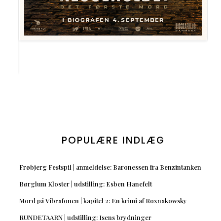
POPULÆRE INDLÆG
Frøbjerg Festspil | anmeldelse: Baronessen fra Benzintanken
Børglum Kloster | udstilling: Esben Hanefelt
Mord på Vibrafonen | kapitel 2: En krimi af Roxnakowsky
RUNDETAARN | udstilling: Isens brydninger