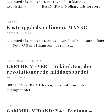
Kastrupgårdsamlingen: MED TRYK PÅ HuskMitNavn
særudstilling HuskMitNavn. 'Nothing lasts forever', …
KUNST
Kastrupgårdsamlingen: MANKO
OKTOBER 15, 2024
Kastrupgårdsamlingen: MANKO grafik af Anne Marie Ploug
Foto: © Benni Johansson – all rights …
INTERVIEW
LITTERATUR
GRETHE MEYER – Arkitekten, der
revolutionerede middagsbordet
JULI 19, 2024
GRETHE MEYER – Arkitekten, der revolutionerede
middagsbordet …
KUNST
GAMMEL STRAND: Yael Bartana –