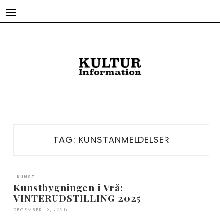
Skip
to
content
TAG:
KUNSTANMELDELSER
KUNST
Kunstbygningen i Vrå:
VINTERUDSTILLING 2025
DECEMBER 13, 2025