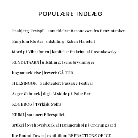
POPULÆRE INDLÆG
Frøbjerg Festspil | anmeldelse: Baronessen fra Benzintanken
Børglum Kloster | udstilling: Esben Hanefelt
Mord på Vibrafonen | kapitel 2: En krimi af Roxnakowsky
RUNDETAARN | udstilling: Isens brydninger
boganmeldelse | frevert: GÅ TUR
HELSINGØR | Gadeteater: Passage Festival
Asger Schnack | digt: At sidde på Palæ Bar
KOGEBOG | Tyrkisk: Sofra
KRIMI | sommer: Efterspillet
artikel | Nyt hovedværk af Hammershøi på Ordrupgaard
the Round Tower | exhibition: REFRACTIONS OF ICE