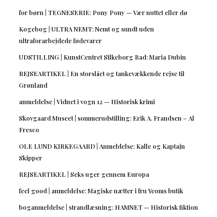
for børn | TEGNESERIE: Pony Pony — Vær nuttet eller dø
Kogebog | ULTRA NEMT: Nemt og sundt uden
ultraforarbejdede fødevarer
UDSTILLING | KunstCentret Silkeborg Bad: Maria Dubin
REJSEARTIKEL | En storslået og tankevækkende rejse til
Grønland
anmeldelse | Vidnet i vogn 12 — Historisk krimi
Skovgaard Museet | sommerudstilling: Erik A. Frandsen – Al
Fresco
OLE LUND KIRKEGAARD | Anmeldelse: Kalle og Kaptajn
Skipper
REJSEARTIKEL | Seks uger gennem Europa
feel good | anmeldelse: Magiske nætter i fru Yeoms butik
boganmeldelse | strandlæsning: HAMNET — Historisk fiktion