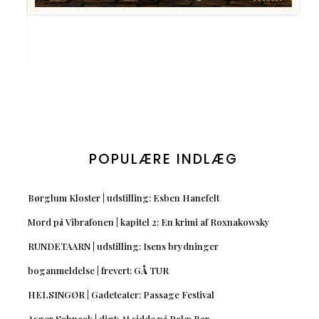
POPULÆRE INDLÆG
Børglum Kloster | udstilling: Esben Hanefelt
Mord på Vibrafonen | kapitel 2: En krimi af Roxnakowsky
RUNDETAARN | udstilling: Isens brydninger
boganmeldelse | frevert: GÅ TUR
HELSINGØR | Gadeteater: Passage Festival
Asger Schnack | digt: At sidde på Palæ Bar