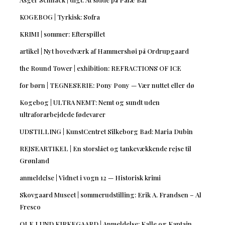
KOGEBOG | Tyrkisk: Sofra
KRIMI | sommer: Efterspillet
artikel | Nyt hovedværk af Hammershøi på Ordrupgaard
the Round Tower | exhibition: REFRACTIONS OF ICE
for børn | TEGNESERIE: Pony Pony — Vær nuttet eller dø
Kogebog | ULTRA NEMT: Nemt og sundt uden
ultraforarbejdede fødevarer
UDSTILLING | KunstCentret Silkeborg Bad: Maria Dubin
REJSEARTIKEL | En storslået og tankevækkende rejse til
Grønland
anmeldelse | Vidnet i vogn 12 — Historisk krimi
Skovgaard Museet | sommerudstilling: Erik A. Frandsen – Al
Fresco
OLE LUND KIRKEGAARD | Anmeldelse: Kalle og Kaptajn