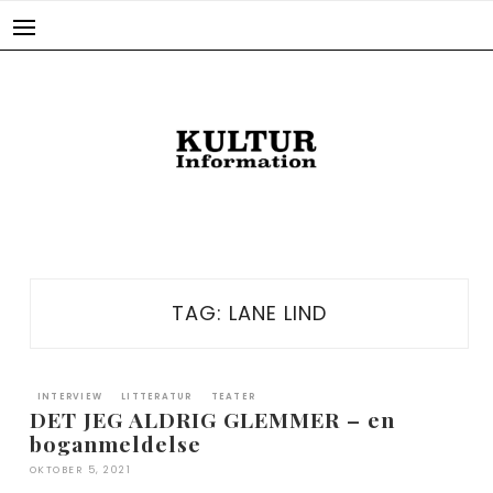
Skip
to
content
TAG:
LANE LIND
INTERVIEW
LITTERATUR
TEATER
DET JEG ALDRIG GLEMMER – en
boganmeldelse
OKTOBER 5, 2021