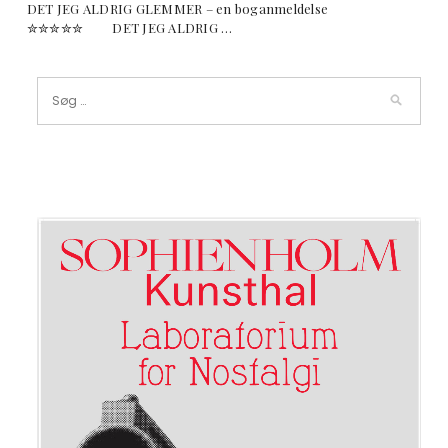
DET JEG ALDRIG GLEMMER – en boganmeldelse
✮✮✮✮✮ DET JEG ALDRIG …