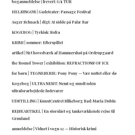
boganmeldelse | frevert: GÅ TUR
HELSINGØR | Gadeteater: Passage Festival
Asger Schnack | digt: At sidde på Palæ Bar
KOGEBOG | Tyrkisk: Sofra
KRIMI | sommer: Efterspillet
artikel | Nyt hovedværk af Hammershøi på Ordrupgaard
the Round Tower | exhibition: REFRACTIONS OF ICE
for børn | TEGNESERIE: Pony Pony — Vær nuttet eller dø
Kogebog | ULTRA NEMT: Nemt og sundt uden
ultraforarbejdede fødevarer
UDSTILLING | KunstCentret Silkeborg Bad: Maria Dubin
REJSEARTIKEL | En storslået og tankevækkende rejse til
Grønland
anmeldelse | Vidnet i vogn 12 — Historisk krimi