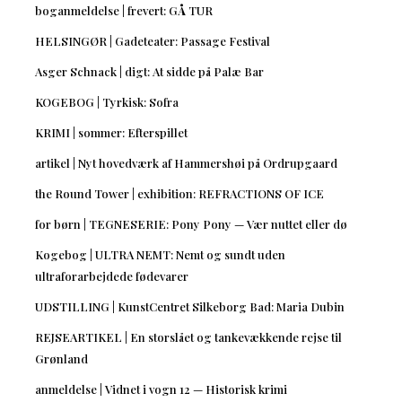
boganmeldelse | frevert: GÅ TUR
HELSINGØR | Gadeteater: Passage Festival
Asger Schnack | digt: At sidde på Palæ Bar
KOGEBOG | Tyrkisk: Sofra
KRIMI | sommer: Efterspillet
artikel | Nyt hovedværk af Hammershøi på Ordrupgaard
the Round Tower | exhibition: REFRACTIONS OF ICE
for børn | TEGNESERIE: Pony Pony — Vær nuttet eller dø
Kogebog | ULTRA NEMT: Nemt og sundt uden
ultraforarbejdede fødevarer
UDSTILLING | KunstCentret Silkeborg Bad: Maria Dubin
REJSEARTIKEL | En storslået og tankevækkende rejse til
Grønland
anmeldelse | Vidnet i vogn 12 — Historisk krimi