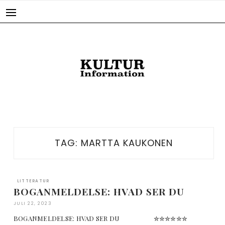
Skip
to
content
TAG:
MARTTA KAUKONEN
LITTERATUR
BOGANMELDELSE: HVAD SER DU
JULI 22, 2023
BOGANMELDELSE: HVAD SER DU ✮✮✮✮✮✮