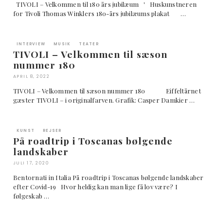
TIVOLI – Velkommen til 180 års jubilæum ' Huskunstneren
for Tivoli Thomas Winklers 180-års jubilæums plakat …
INTERVIEW
MUSIK
TEATER
TIVOLI – Velkommen til sæson
nummer 180
APRIL 8, 2022
TIVOLI – Velkommen til sæson nummer 180 Eiffeltårnet
gæster TIVOLI – i originalfarven. Grafik: Casper Damkier …
KUNST
REJSER
På roadtrip i Toscanas bølgende
landskaber
JULI 17, 2020
Bentornati in Italia På roadtrip i Toscanas bølgende landskaber
efter Covid-19 Hvor heldig kan man lige få lov være? I
følgeskab …