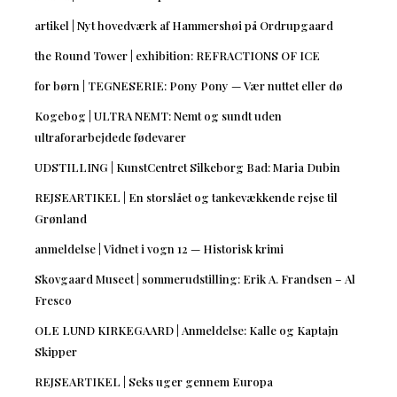
artikel | Nyt hovedværk af Hammershøi på Ordrupgaard
the Round Tower | exhibition: REFRACTIONS OF ICE
for børn | TEGNESERIE: Pony Pony — Vær nuttet eller dø
Kogebog | ULTRA NEMT: Nemt og sundt uden
ultraforarbejdede fødevarer
UDSTILLING | KunstCentret Silkeborg Bad: Maria Dubin
REJSEARTIKEL | En storslået og tankevækkende rejse til
Grønland
anmeldelse | Vidnet i vogn 12 — Historisk krimi
Skovgaard Museet | sommerudstilling: Erik A. Frandsen – Al
Fresco
OLE LUND KIRKEGAARD | Anmeldelse: Kalle og Kaptajn
Skipper
REJSEARTIKEL | Seks uger gennem Europa