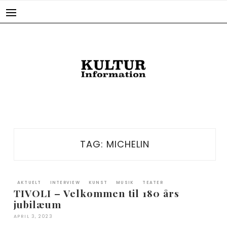
Skip
to
content
TAG:
MICHELIN
AKTUELT
INTERVIEW
KUNST
MUSIK
TEATER
TIVOLI – Velkommen til 180 års
jubilæum
APRIL 3, 2023