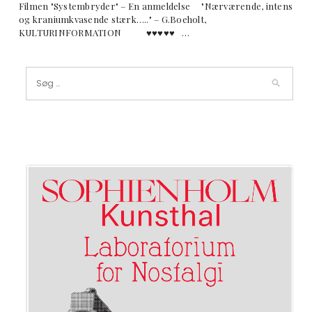
Filmen "Systembryder" – En anmeldelse "Nærværende, intens
og kraniumkvasende stærk….." – G.Boeholt,
KULTURINFORMATION ♥︎♥︎♥︎♥︎♥︎ …