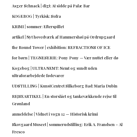
Asger Schnack | digt: At sidde på Palæ Bar
KOGEBOG | Tyrkisk: Sofra
KRIMI | sommer: Efterspillet
artikel | Nyt hovedværk af Hammershøi på Ordrupgaard
the Round Tower | exhibition: REFRACTIONS OF ICE
for børn | TEGNESERIE: Pony Pony — Vær nuttet eller dø
Kogebog | ULTRA NEMT: Nemt og sundt uden
ultraforarbejdede fødevarer
UDSTILLING | KunstCentret Silkeborg Bad: Maria Dubin
REJSEARTIKEL | En storslået og tankevækkende rejse til
Grønland
anmeldelse | Vidnet i vogn 12 — Historisk krimi
Skovgaard Museet | sommerudstilling: Erik A. Frandsen – Al
Fresco