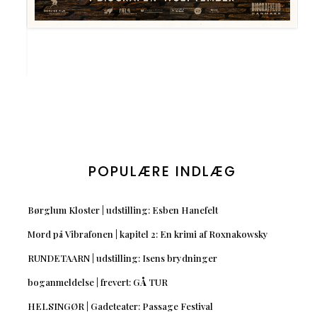
POPULÆRE INDLÆG
Børglum Kloster | udstilling: Esben Hanefelt
Mord på Vibrafonen | kapitel 2: En krimi af Roxnakowsky
RUNDETAARN | udstilling: Isens brydninger
boganmeldelse | frevert: GÅ TUR
HELSINGØR | Gadeteater: Passage Festival