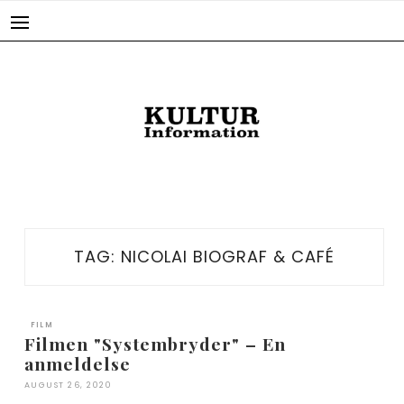
Skip
to
content
TAG:
NICOLAI BIOGRAF & CAFÉ
FILM
Filmen "Systembryder" – En
anmeldelse
AUGUST 26, 2020