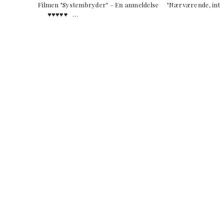
Filmen "Systembryder" – En anmeldelse "Nærværende, i
♥︎♥︎♥︎♥︎♥︎ …