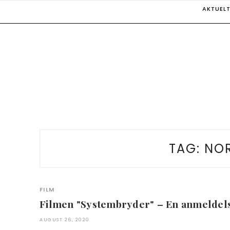
Skip
AKTUEL
to
content
TAG:
NOR
FILM
Filmen "Systembryder" – En anmeldel
AUGUST 26, 2020