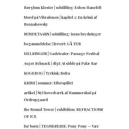
Børglum Kloster | udstilling: Esben Hanefelt
Mord på Vibrafonen | kapitel 2: En krimi af
Roxnakowsky
RUNDETAARN | udstilling: Isens brydninger
boganmeldelse | frevert: GÅ TUR
HELSINGØR | Gadeteater: Passage Festival
Asger Schnack | digt: At sidde på Palæ Bar
KOGEBOG | Tyrkisk: Sofra
KRIMI | sommer: Efterspillet
artikel | Nyt hovedværk af Hammershøi på
Ordrupgaard
the Round Tower | exhibition: REFRACTIONS
OF ICE
for børn | TEGNESERIE: Pony Pony — Vær