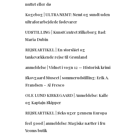
nuttet eller dø
Kogebog | ULTRA NEMT: Nemt og sundt uden
ultraforarbejdede fødevarer
UDSTILLING | KunstCentret Silkeborg Bad:
Maria Dubin
REJSEARTIKEL | En storslået og
tankevækkende rejse til Grønland
anmeldelse | Vidnet i vogn 12 — Historisk krimi
Skovgaard Museet | sommerudstilling: Erik A.
Frandsen – Al Fresco
OLE LUND KIRKEGAARD | Anmeldelse: Kalle
og Kaptajn Skipper
REJSEARTIKEL | Seks uger gennem Europa
feel good | anmeldelse: Magiske nætter i fru
Yeoms butik