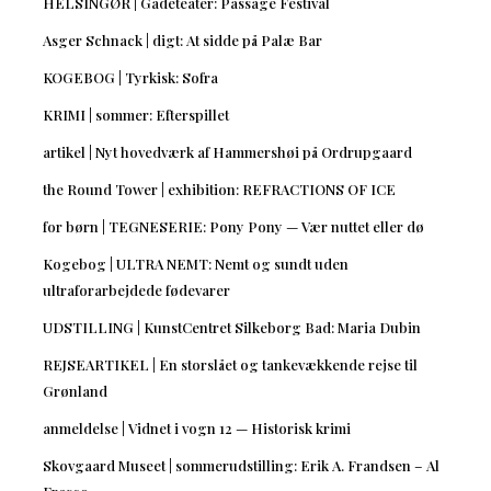
HELSINGØR | Gadeteater: Passage Festival
Asger Schnack | digt: At sidde på Palæ Bar
KOGEBOG | Tyrkisk: Sofra
KRIMI | sommer: Efterspillet
artikel | Nyt hovedværk af Hammershøi på Ordrupgaard
the Round Tower | exhibition: REFRACTIONS OF ICE
for børn | TEGNESERIE: Pony Pony — Vær nuttet eller dø
Kogebog | ULTRA NEMT: Nemt og sundt uden
ultraforarbejdede fødevarer
UDSTILLING | KunstCentret Silkeborg Bad: Maria Dubin
REJSEARTIKEL | En storslået og tankevækkende rejse til
Grønland
anmeldelse | Vidnet i vogn 12 — Historisk krimi
Skovgaard Museet | sommerudstilling: Erik A. Frandsen – Al