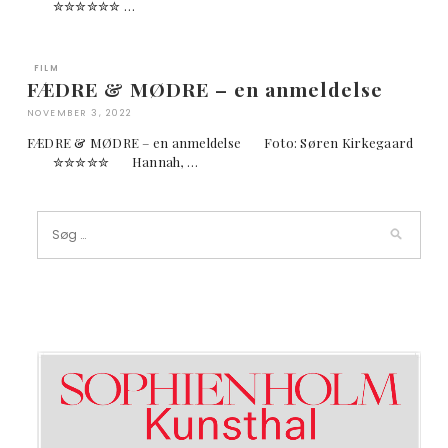
✮✮✮✮✮✮ …
FILM
FÆDRE & MØDRE – en anmeldelse
NOVEMBER 3, 2022
FÆDRE & MØDRE – en anmeldelse Foto: Søren Kirkegaard
✮✮✮✮✮ Hannah, …