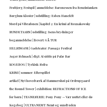
Frøbjerg Festspil | anmeldelse: Baronessen fra Benzintanken
Børglum Kloster | udstilling: Esben Hanefelt
Mord på Vibrafonen | kapitel 2: En krimi af Roxnakowsky
RUNDETAARN | udstilling: Isens brydninger
boganmeldelse | frevert: GÅ TUR
HELSINGØR | Gadeteater: Passage Festival
Asger Schnack | digt: At sidde på Palæ Bar
KOGEBOG | Tyrkisk: Sofra
KRIMI | sommer: Efterspillet
artikel | Nyt hovedværk af Hammershøi på Ordrupgaard
the Round Tower | exhibition: REFRACTIONS OF ICE
for børn | TEGNESERIE: Pony Pony — Vær nuttet eller dø
Kogebog | ULTRA NEMT: Nemt og sundt uden