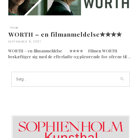
FILM
WORTH – en filmanmeldelse✮✮✮✮
SEPTEMBER 9, 2021
WORTH – en filmanmeldelse ✮✮✮✮ Filmen WORTH
beskæftiger sig med de efterladte og pårørende for ofrene til …