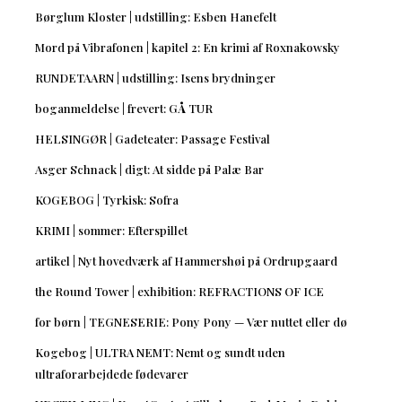
Børglum Kloster | udstilling: Esben Hanefelt
Mord på Vibrafonen | kapitel 2: En krimi af Roxnakowsky
RUNDETAARN | udstilling: Isens brydninger
boganmeldelse | frevert: GÅ TUR
HELSINGØR | Gadeteater: Passage Festival
Asger Schnack | digt: At sidde på Palæ Bar
KOGEBOG | Tyrkisk: Sofra
KRIMI | sommer: Efterspillet
artikel | Nyt hovedværk af Hammershøi på Ordrupgaard
the Round Tower | exhibition: REFRACTIONS OF ICE
for børn | TEGNESERIE: Pony Pony — Vær nuttet eller dø
Kogebog | ULTRA NEMT: Nemt og sundt uden
ultraforarbejdede fødevarer