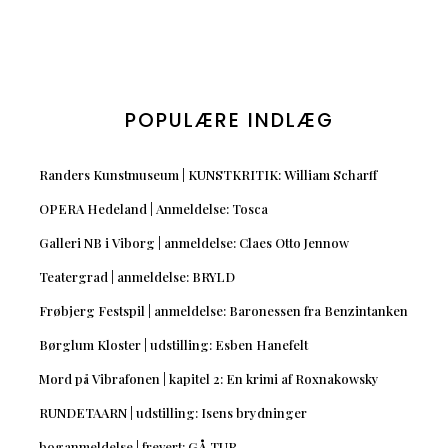
POPULÆRE INDLÆG
Randers Kunstmuseum | KUNSTKRITIK: William Scharff
OPERA Hedeland | Anmeldelse: Tosca
Galleri NB i Viborg | anmeldelse: Claes Otto Jennow
Teatergrad | anmeldelse: BRYLD
Frøbjerg Festspil | anmeldelse: Baronessen fra Benzintanken
Børglum Kloster | udstilling: Esben Hanefelt
Mord på Vibrafonen | kapitel 2: En krimi af Roxnakowsky
RUNDETAARN | udstilling: Isens brydninger
boganmeldelse | frevert: GÅ TUR