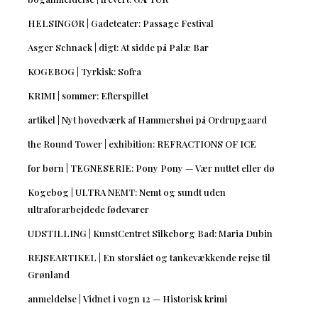
HELSINGØR | Gadeteater: Passage Festival
Asger Schnack | digt: At sidde på Palæ Bar
KOGEBOG | Tyrkisk: Sofra
KRIMI | sommer: Efterspillet
artikel | Nyt hovedværk af Hammershøi på Ordrupgaard
the Round Tower | exhibition: REFRACTIONS OF ICE
for børn | TEGNESERIE: Pony Pony — Vær nuttet eller dø
Kogebog | ULTRA NEMT: Nemt og sundt uden
ultraforarbejdede fødevarer
UDSTILLING | KunstCentret Silkeborg Bad: Maria Dubin
REJSEARTIKEL | En storslået og tankevækkende rejse til
Grønland
anmeldelse | Vidnet i vogn 12 — Historisk krimi