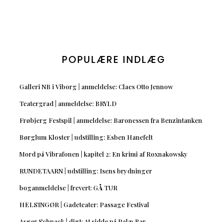
POPULÆRE INDLÆG
Galleri NB i Viborg | anmeldelse: Claes Otto Jennow
Teatergrad | anmeldelse: BRYLD
Frøbjerg Festspil | anmeldelse: Baronessen fra Benzintanken
Børglum Kloster | udstilling: Esben Hanefelt
Mord på Vibrafonen | kapitel 2: En krimi af Roxnakowsky
RUNDETAARN | udstilling: Isens brydninger
boganmeldelse | frevert: GÅ TUR
HELSINGØR | Gadeteater: Passage Festival
Asger Schnack | digt: At sidde på Palæ Bar