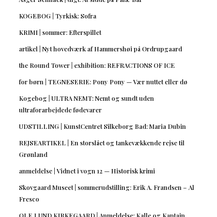
KOGEBOG | Tyrkisk: Sofra
KRIMI | sommer: Efterspillet
artikel | Nyt hovedværk af Hammershøi på Ordrupgaard
the Round Tower | exhibition: REFRACTIONS OF ICE
for børn | TEGNESERIE: Pony Pony — Vær nuttet eller dø
Kogebog | ULTRA NEMT: Nemt og sundt uden
ultraforarbejdede fødevarer
UDSTILLING | KunstCentret Silkeborg Bad: Maria Dubin
REJSEARTIKEL | En storslået og tankevækkende rejse til
Grønland
anmeldelse | Vidnet i vogn 12 — Historisk krimi
Skovgaard Museet | sommerudstilling: Erik A. Frandsen – Al
Fresco
OLE LUND KIRKEGAARD | Anmeldelse: Kalle og Kaptajn