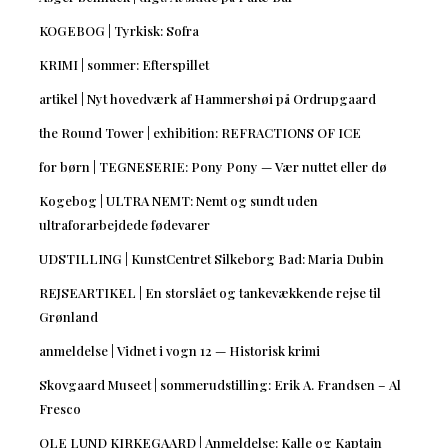
KOGEBOG | Tyrkisk: Sofra
KRIMI | sommer: Efterspillet
artikel | Nyt hovedværk af Hammershøi på Ordrupgaard
the Round Tower | exhibition: REFRACTIONS OF ICE
for børn | TEGNESERIE: Pony Pony — Vær nuttet eller dø
Kogebog | ULTRA NEMT: Nemt og sundt uden
ultraforarbejdede fødevarer
UDSTILLING | KunstCentret Silkeborg Bad: Maria Dubin
REJSEARTIKEL | En storslået og tankevækkende rejse til
Grønland
anmeldelse | Vidnet i vogn 12 — Historisk krimi
Skovgaard Museet | sommerudstilling: Erik A. Frandsen – Al
Fresco
OLE LUND KIRKEGAARD | Anmeldelse: Kalle og Kaptajn