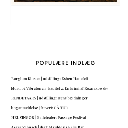
POPULÆRE INDLÆG
Børglum Kloster | udstilling: Esben Hanefelt
Mord på Vibrafonen | kapitel 2: En krimi af Roxnakowsky
RUNDETAARN | udstilling: Isens brydninger
boganmeldelse | frevert: GÅ TUR
HELSINGØR | Gadeteater: Passage Festival
Asger Schnack | digt: At sidde på Palæ Bar