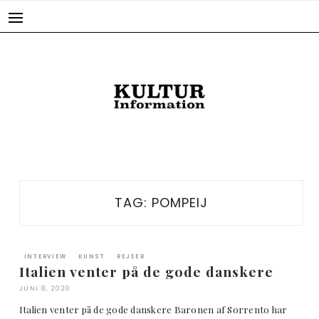
Skip
to
content
TAG:
POMPEIJ
INTERVIEW
KUNST
REJSER
Italien venter på de gode danskere
JUNI 8, 2020
Italien venter på de gode danskere Baronen af Sorrento har