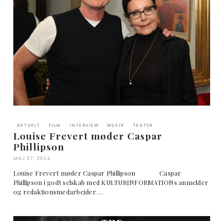
AKTUELT
FILM
INTERVIEW
MUSIK
TEATER
Louise Frevert møder Caspar
Phillipson
MAJ 27, 2024
Louise Frevert møder Caspar Phillipson Caspar
Phillipson i godt selskab med KULTURINFORMATIONs anmelder
og redaktionsmedarbejder …