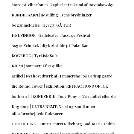
Mord på Vibrafonen | kapitel 2: En krimi af Roxnakowsky
RUNDETAARN | udstilling: Isens brydninger
boganmeldelse | frevert: GÅ TUR
HELSINGØR | Gadeteater: Passage Festival
Asger Schnack | digt: At sidde på Palæ Bar
KOGEBOG | Tyrkisk: Sofra
KRIMI | sommer: Efterspillet
artikel | Nyt hovedværk af Hammershøi på Ordrupgaard
the Round Tower | exhibition: REFRACTIONS OF ICE
for børn | TEGNESERIE: Pony Pony — Vær nuttet eller dø
Kogebog | ULTRA NEMT: Nemt og sundt uden
ultraforarbejdede fødevarer
UDSTILLING | KunstCentret Silkeborg Bad: Maria Dubin
REJSEARTIKEL | En storslået og tankevækkende rejse til