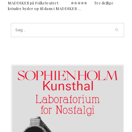
MADDIKER på Folketeatret ✮✮✮✮✮ Tre dejlige
kvinder byder op til dans i MADDIKER …