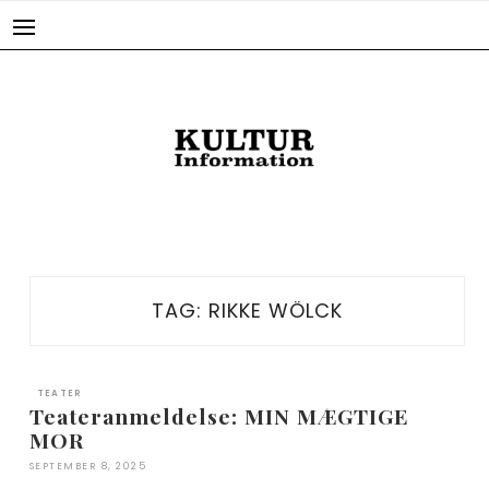
Skip
to
content
TAG:
RIKKE WÖLCK
TEATER
Teateranmeldelse: MIN MÆGTIGE
MOR
SEPTEMBER 8, 2025