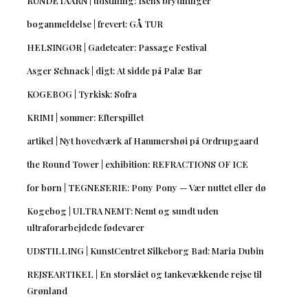
RUNDETAARN | udstilling: Isens brydninger
boganmeldelse | frevert: GÅ TUR
HELSINGØR | Gadeteater: Passage Festival
Asger Schnack | digt: At sidde på Palæ Bar
KOGEBOG | Tyrkisk: Sofra
KRIMI | sommer: Efterspillet
artikel | Nyt hovedværk af Hammershøi på Ordrupgaard
the Round Tower | exhibition: REFRACTIONS OF ICE
for børn | TEGNESERIE: Pony Pony — Vær nuttet eller dø
Kogebog | ULTRA NEMT: Nemt og sundt uden
ultraforarbejdede fødevarer
UDSTILLING | KunstCentret Silkeborg Bad: Maria Dubin
REJSEARTIKEL | En storslået og tankevækkende rejse til
Grønland