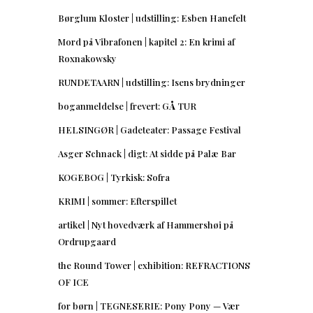
Børglum Kloster | udstilling: Esben Hanefelt
Mord på Vibrafonen | kapitel 2: En krimi af
Roxnakowsky
RUNDETAARN | udstilling: Isens brydninger
boganmeldelse | frevert: GÅ TUR
HELSINGØR | Gadeteater: Passage Festival
Asger Schnack | digt: At sidde på Palæ Bar
KOGEBOG | Tyrkisk: Sofra
KRIMI | sommer: Efterspillet
artikel | Nyt hovedværk af Hammershøi på
Ordrupgaard
the Round Tower | exhibition: REFRACTIONS
OF ICE
for børn | TEGNESERIE: Pony Pony — Vær