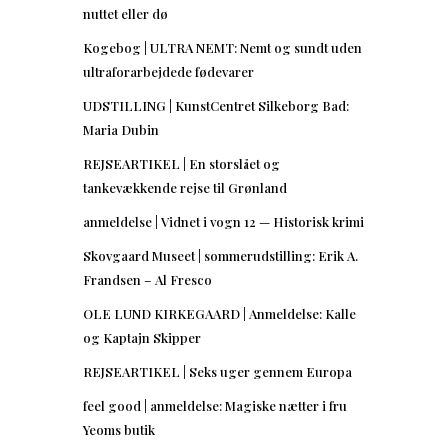
nuttet eller dø
Kogebog | ULTRA NEMT: Nemt og sundt uden
ultraforarbejdede fødevarer
UDSTILLING | KunstCentret Silkeborg Bad:
Maria Dubin
REJSEARTIKEL | En storslået og
tankevækkende rejse til Grønland
anmeldelse | Vidnet i vogn 12 — Historisk krimi
Skovgaard Museet | sommerudstilling: Erik A.
Frandsen – Al Fresco
OLE LUND KIRKEGAARD | Anmeldelse: Kalle
og Kaptajn Skipper
REJSEARTIKEL | Seks uger gennem Europa
feel good | anmeldelse: Magiske nætter i fru
Yeoms butik