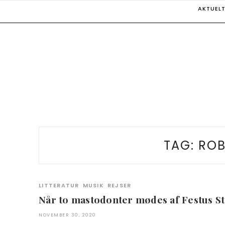
Skip
AKTUEL
to
content
TAG:
ROB
LITTERATUR
MUSIK
REJSER
Når to mastodonter mødes af Festus S
NOVEMBER 30, 2020