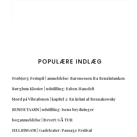
POPULÆRE INDLÆG
Frøbjerg Festspil | anmeldelse: Baronessen fra Benzintanken
Børglum Kloster | udstilling: Esben Hanefelt
Mord på Vibrafonen | kapitel 2: En krimi af Roxnakowsky
RUNDETAARN | udstilling: Isens brydninger
boganmeldelse | frevert: GÅ TUR
HELSINGØR | Gadeteater: Passage Festival