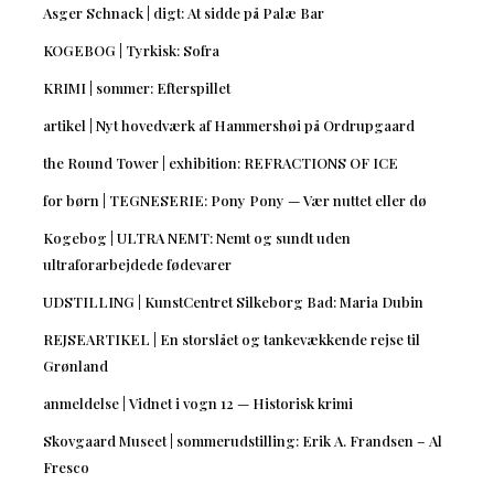
Asger Schnack | digt: At sidde på Palæ Bar
KOGEBOG | Tyrkisk: Sofra
KRIMI | sommer: Efterspillet
artikel | Nyt hovedværk af Hammershøi på Ordrupgaard
the Round Tower | exhibition: REFRACTIONS OF ICE
for børn | TEGNESERIE: Pony Pony — Vær nuttet eller dø
Kogebog | ULTRA NEMT: Nemt og sundt uden
ultraforarbejdede fødevarer
UDSTILLING | KunstCentret Silkeborg Bad: Maria Dubin
REJSEARTIKEL | En storslået og tankevækkende rejse til
Grønland
anmeldelse | Vidnet i vogn 12 — Historisk krimi
Skovgaard Museet | sommerudstilling: Erik A. Frandsen – Al
Fresco