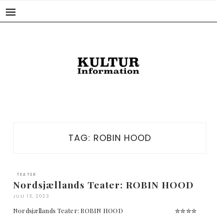
Skip
to
content
TAG:
ROBIN HOOD
TEATER
Nordsjællands Teater: ROBIN HOOD
JULI 13, 2023
Nordsjællands Teater: ROBIN HOOD ✮✮✮✮