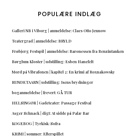
POPULÆRE INDLÆG
Galleri NB i Viborg | anmeldelse: Claes Otto Jennow
Teatergrad | anmeldelse: BRYLD
Frøbjerg Festspil | anmeldelse: Baronessen fra Benzintanken
Børglum Kloster | udstilling: Esben Hanefelt
Mord på Vibrafonen | kapitel 2: En krimi af Roxnakowsky
RUNDETAARN | udstilling: Isens brydninger
boganmeldelse | frevert: GÅ TUR
HELSINGØR | Gadeteater: Passage Festival
Asger Schnack | digt: At sidde på Palæ Bar
KOGEBOG | Tyrkisk: Sofra
KRIMI | sommer: Efterspillet