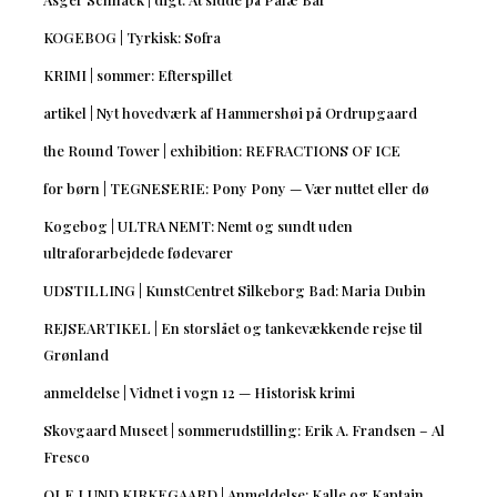
KOGEBOG | Tyrkisk: Sofra
KRIMI | sommer: Efterspillet
artikel | Nyt hovedværk af Hammershøi på Ordrupgaard
the Round Tower | exhibition: REFRACTIONS OF ICE
for børn | TEGNESERIE: Pony Pony — Vær nuttet eller dø
Kogebog | ULTRA NEMT: Nemt og sundt uden
ultraforarbejdede fødevarer
UDSTILLING | KunstCentret Silkeborg Bad: Maria Dubin
REJSEARTIKEL | En storslået og tankevækkende rejse til
Grønland
anmeldelse | Vidnet i vogn 12 — Historisk krimi
Skovgaard Museet | sommerudstilling: Erik A. Frandsen – Al
Fresco
OLE LUND KIRKEGAARD | Anmeldelse: Kalle og Kaptajn