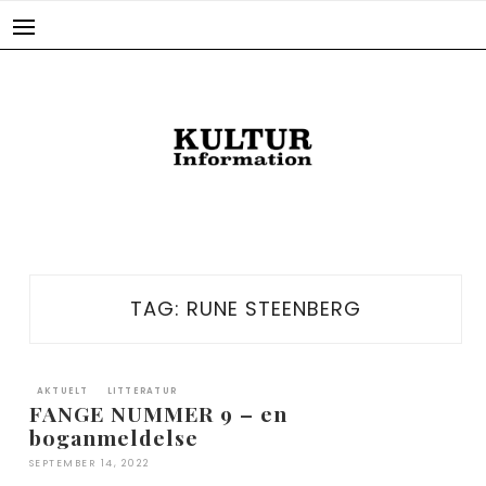
Skip
to
content
TAG:
RUNE STEENBERG
AKTUELT
LITTERATUR
FANGE NUMMER 9 – en
boganmeldelse
SEPTEMBER 14, 2022