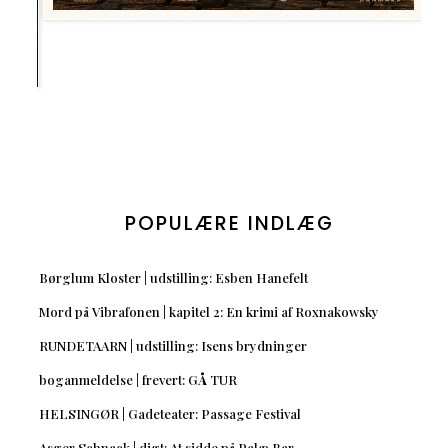
POPULÆRE INDLÆG
Børglum Kloster | udstilling: Esben Hanefelt
Mord på Vibrafonen | kapitel 2: En krimi af Roxnakowsky
RUNDETAARN | udstilling: Isens brydninger
boganmeldelse | frevert: GÅ TUR
HELSINGØR | Gadeteater: Passage Festival
Asger Schnack | digt: At sidde på Palæ Bar