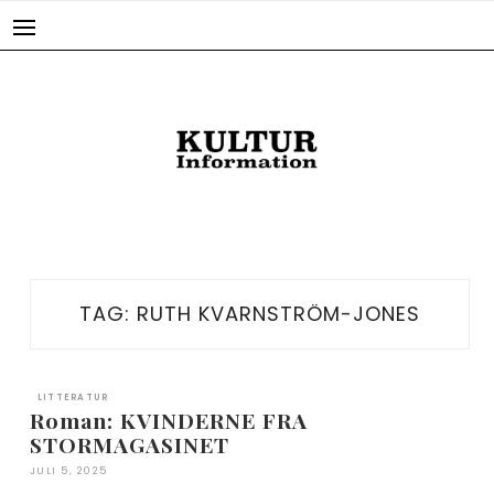
Skip
to
content
TAG:
RUTH KVARNSTRÖM-JONES
LITTERATUR
Roman: KVINDERNE FRA
STORMAGASINET
JULI 5, 2025