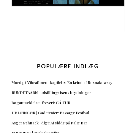
POPULÆRE INDLÆG
Mord på Vibrafonen | kapitel 2: En krimi af Roxnakowsky
RUNDETAARN | udstilling: Isens brydninger
boganmeldelse | frevert: GÅ TUR
HELSINGØR | Gadeteater: Passage Festival
Asger Schnack | digt: At sidde på Palæ Bar
KOGEBOG | Tyrkisk: Sofra