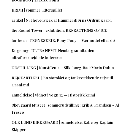
KRIMI | sommer: Efterspillet
artikel | Nyt hovedværk af Hammershøi på Ordrupgaard
the Round Tower | exhibition: REFRACTIONS OF ICE
for børn | TEGNESERIE: Pony Pony — Vær nuttet eller dø
Kogebog | ULTRA NEMT: Nemt og sundt uden
ultraforarbejdede fødevarer
UDSTILLING | KunstCentret Silkeborg Bad: Maria Dubin
REJSEARTIKEL | En storslået og tankevækkende rejse til
Grønland
anmeldelse | Vidnet i vogn 12 — Historisk krimi
Skovgaard Museet | sommerudstilling: Erik A. Frandsen – Al
Fresco
OLE LUND KIRKEGAARD | Anmeldelse: Kalle og Kaptajn
Skipper