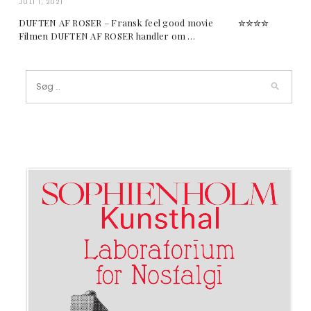
JULI 1, 2021
DUFTEN AF ROSER – Fransk feel good movie ✮✮✮✮
Filmen DUFTEN AF ROSER handler om …