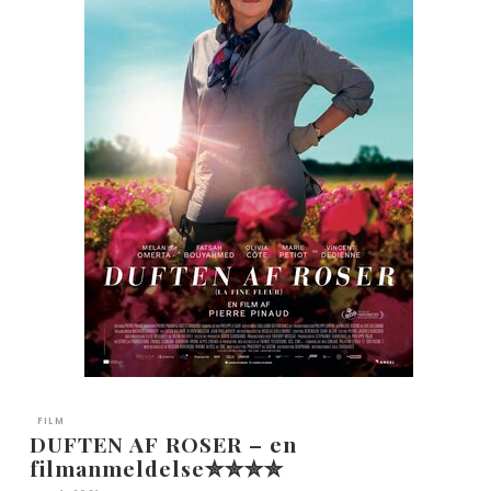
FILM
DUFTEN AF ROSER – en
filmanmeldelse✮✮✮✮