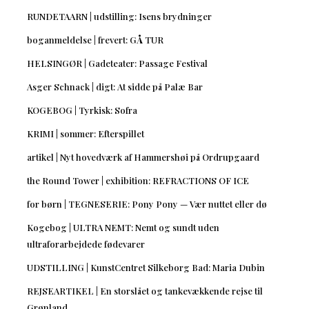
RUNDETAARN | udstilling: Isens brydninger
boganmeldelse | frevert: GÅ TUR
HELSINGØR | Gadeteater: Passage Festival
Asger Schnack | digt: At sidde på Palæ Bar
KOGEBOG | Tyrkisk: Sofra
KRIMI | sommer: Efterspillet
artikel | Nyt hovedværk af Hammershøi på Ordrupgaard
the Round Tower | exhibition: REFRACTIONS OF ICE
for børn | TEGNESERIE: Pony Pony — Vær nuttet eller dø
Kogebog | ULTRA NEMT: Nemt og sundt uden
ultraforarbejdede fødevarer
UDSTILLING | KunstCentret Silkeborg Bad: Maria Dubin
REJSEARTIKEL | En storslået og tankevækkende rejse til
Grønland