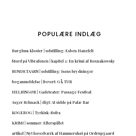
POPULÆRE INDLÆG
Børglum Kloster | udstilling: Esben Hanefelt
Mord på Vibrafonen | kapitel 2: En krimi af Roxnakowsky
RUNDETAARN | udstilling: Isens brydninger
boganmeldelse | frevert: GÅ TUR
HELSINGØR | Gadeteater: Passage Festival
Asger Schnack | digt: At sidde på Palæ Bar
KOGEBOG | Tyrkisk: Sofra
KRIMI | sommer: Efterspillet
artikel | Nyt hovedværk af Hammershøi på Ordrupgaard