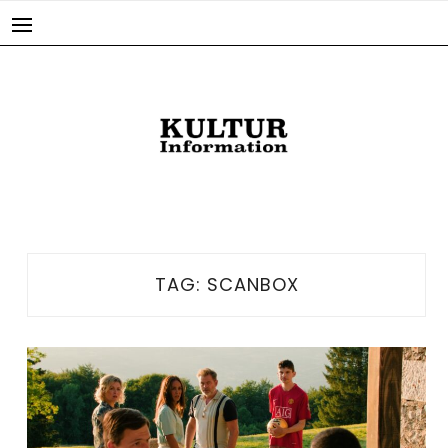
Skip
to
content
TAG:
SCANBOX