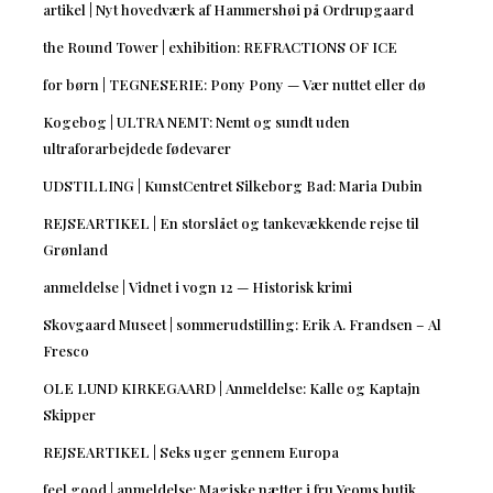
artikel | Nyt hovedværk af Hammershøi på Ordrupgaard
the Round Tower | exhibition: REFRACTIONS OF ICE
for børn | TEGNESERIE: Pony Pony — Vær nuttet eller dø
Kogebog | ULTRA NEMT: Nemt og sundt uden
ultraforarbejdede fødevarer
UDSTILLING | KunstCentret Silkeborg Bad: Maria Dubin
REJSEARTIKEL | En storslået og tankevækkende rejse til
Grønland
anmeldelse | Vidnet i vogn 12 — Historisk krimi
Skovgaard Museet | sommerudstilling: Erik A. Frandsen – Al
Fresco
OLE LUND KIRKEGAARD | Anmeldelse: Kalle og Kaptajn
Skipper
REJSEARTIKEL | Seks uger gennem Europa
feel good | anmeldelse: Magiske nætter i fru Yeoms butik