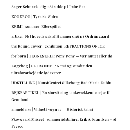
Asger Schnack | digt: At sidde på Palæ Bar
KOGEBOG | Tyrkisk: Sofra
KRIMI | sommer: Efterspillet
artikel | Nyt hovedværk af Hammershøi på Ordrupgaard
the Round Tower | exhibition: REFRACTIONS OF ICE
for børn | TEGNESERIE: Pony Pony — Vær nuttet eller dø
Kogebog | ULTRA NEMT: Nemt og sundt uden
ultraforarbejdede fødevarer
UDSTILLING | KunstCentret Silkeborg Bad: Maria Dubin
REJSEARTIKEL | En storslået og tankevækkende rejse til
Grønland
anmeldelse | Vidnet i vogn 12 — Historisk krimi
Skovgaard Museet | sommerudstilling: Erik A. Frandsen – Al
Fresco