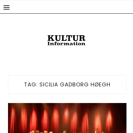
Skip
to
content
TAG:
SICILIA GADBORG HØEGH