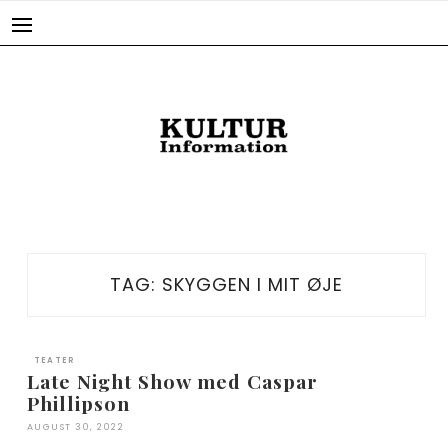
Skip
to
content
TAG:
SKYGGEN I MIT ØJE
TEATER
Late Night Show med Caspar
Phillipson
AUGUST 30, 2022