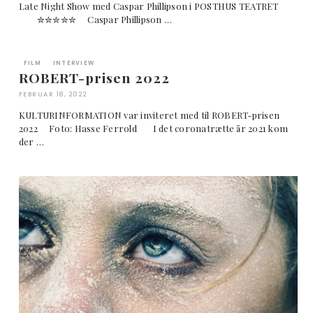
Late Night Show med Caspar Phillipson i POSTHUS TEATRET
✮✮✮✮✮ Caspar Phillipson …
FILM
INTERVIEW
ROBERT-prisen 2022
FEBRUAR 18, 2022
KULTURINFORMATION var inviteret med til ROBERT-prisen
2022 Foto: Hasse Ferrold I det coronatrætte år 2021 kom
der …