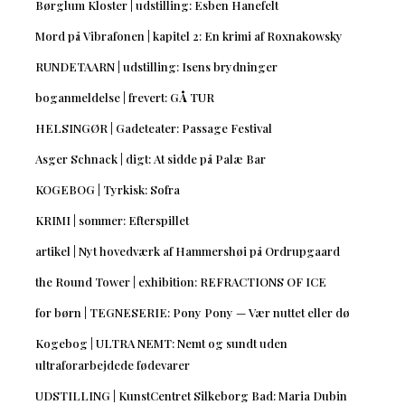
Børglum Kloster | udstilling: Esben Hanefelt
Mord på Vibrafonen | kapitel 2: En krimi af Roxnakowsky
RUNDETAARN | udstilling: Isens brydninger
boganmeldelse | frevert: GÅ TUR
HELSINGØR | Gadeteater: Passage Festival
Asger Schnack | digt: At sidde på Palæ Bar
KOGEBOG | Tyrkisk: Sofra
KRIMI | sommer: Efterspillet
artikel | Nyt hovedværk af Hammershøi på Ordrupgaard
the Round Tower | exhibition: REFRACTIONS OF ICE
for børn | TEGNESERIE: Pony Pony — Vær nuttet eller dø
Kogebog | ULTRA NEMT: Nemt og sundt uden
ultraforarbejdede fødevarer
UDSTILLING | KunstCentret Silkeborg Bad: Maria Dubin