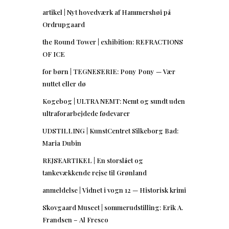
artikel | Nyt hovedværk af Hammershøi på
Ordrupgaard
the Round Tower | exhibition: REFRACTIONS
OF ICE
for børn | TEGNESERIE: Pony Pony — Vær
nuttet eller dø
Kogebog | ULTRA NEMT: Nemt og sundt uden
ultraforarbejdede fødevarer
UDSTILLING | KunstCentret Silkeborg Bad:
Maria Dubin
REJSEARTIKEL | En storslået og
tankevækkende rejse til Grønland
anmeldelse | Vidnet i vogn 12 — Historisk krimi
Skovgaard Museet | sommerudstilling: Erik A.
Frandsen – Al Fresco