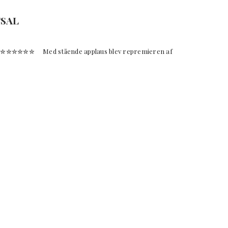
TSAL
✮✮✮✮ Med stående applaus blev repremieren af