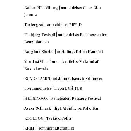
Galleri NB i Viborg | anmeldelse: Claes Otto
Jennow
Teatergrad | anmeldelse: BRYLD
Frøbjerg Festspil | anmeldelse: Baronessen fra
Benzintanken
Børglum Kloster | udstilling: Esben Hanefelt
Mord på Vibrafonen | kapitel 2: En krimi af
Roxnakowsky
RUNDETAARN | udstilling: Isens brydninger
boganmeldelse | frevert: GÅ TUR
HELSINGØR | Gadeteater: Passage Festival
Asger Schnack | digt: At sidde på Palæ Bar
KOGEBOG | Tyrkisk: Sofra
KRIMI | sommer: Efterspillet