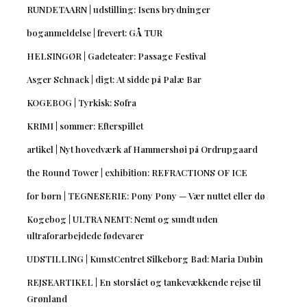
RUNDETAARN | udstilling: Isens brydninger
boganmeldelse | frevert: GÅ TUR
HELSINGØR | Gadeteater: Passage Festival
Asger Schnack | digt: At sidde på Palæ Bar
KOGEBOG | Tyrkisk: Sofra
KRIMI | sommer: Efterspillet
artikel | Nyt hovedværk af Hammershøi på Ordrupgaard
the Round Tower | exhibition: REFRACTIONS OF ICE
for børn | TEGNESERIE: Pony Pony — Vær nuttet eller dø
Kogebog | ULTRA NEMT: Nemt og sundt uden
ultraforarbejdede fødevarer
UDSTILLING | KunstCentret Silkeborg Bad: Maria Dubin
REJSEARTIKEL | En storslået og tankevækkende rejse til
Grønland