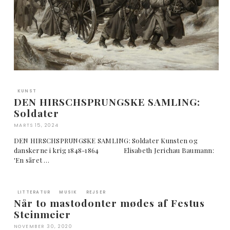
KUNST
DEN HIRSCHSPRUNGSKE SAMLING:
Soldater
MARTS 15, 2024
DEN HIRSCHSPRUNGSKE SAMLING: Soldater Kunsten og
danskerne i krig 1848-1864 Elisabeth Jerichau Baumann:
'En såret …
LITTERATUR
MUSIK
REJSER
Når to mastodonter mødes af Festus
Steinmeier
NOVEMBER 30, 2020