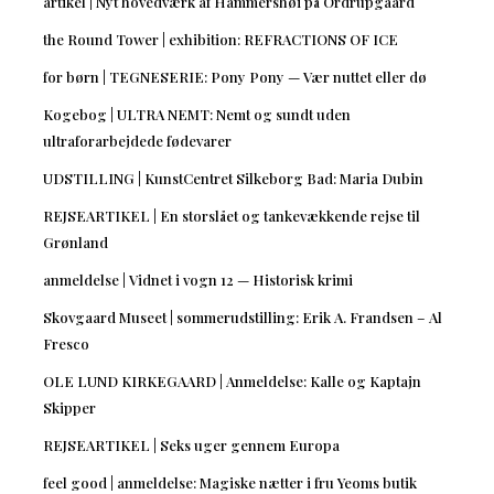
artikel | Nyt hovedværk af Hammershøi på Ordrupgaard
the Round Tower | exhibition: REFRACTIONS OF ICE
for børn | TEGNESERIE: Pony Pony — Vær nuttet eller dø
Kogebog | ULTRA NEMT: Nemt og sundt uden
ultraforarbejdede fødevarer
UDSTILLING | KunstCentret Silkeborg Bad: Maria Dubin
REJSEARTIKEL | En storslået og tankevækkende rejse til
Grønland
anmeldelse | Vidnet i vogn 12 — Historisk krimi
Skovgaard Museet | sommerudstilling: Erik A. Frandsen – Al
Fresco
OLE LUND KIRKEGAARD | Anmeldelse: Kalle og Kaptajn
Skipper
REJSEARTIKEL | Seks uger gennem Europa
feel good | anmeldelse: Magiske nætter i fru Yeoms butik