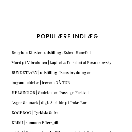
POPULÆRE INDLÆG
Børglum Kloster | udstilling: Esben Hanefelt
Mord på Vibrafonen | kapitel 2: En krimi af Roxnakowsky
RUNDETAARN | udstilling: Isens brydninger
boganmeldelse | frevert: GÅ TUR
HELSINGØR | Gadeteater: Passage Festival
Asger Schnack | digt: At sidde på Palæ Bar
KOGEBOG | Tyrkisk: Sofra
KRIMI | sommer: Efterspillet