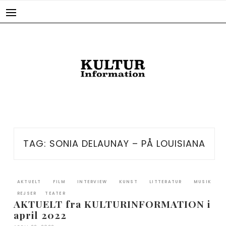
Skip
to
content
TAG:
SONIA DELAUNAY – PÅ LOUISIANA
AKTUELT
FILM
INTERVIEW
KUNST
LITTERATUR
MUSIK
REJSER
TEATER
AKTUELT fra KULTURINFORMATION i
april 2022