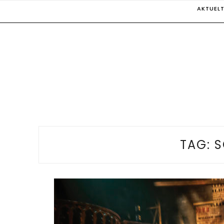
Skip
AKTUEL
to
content
TAG:
S