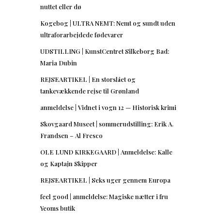
nuttet eller dø
Kogebog | ULTRA NEMT: Nemt og sundt uden
ultraforarbejdede fødevarer
UDSTILLING | KunstCentret Silkeborg Bad:
Maria Dubin
REJSEARTIKEL | En storslået og
tankevækkende rejse til Grønland
anmeldelse | Vidnet i vogn 12 — Historisk krimi
Skovgaard Museet | sommerudstilling: Erik A.
Frandsen – Al Fresco
OLE LUND KIRKEGAARD | Anmeldelse: Kalle
og Kaptajn Skipper
REJSEARTIKEL | Seks uger gennem Europa
feel good | anmeldelse: Magiske nætter i fru
Yeoms butik