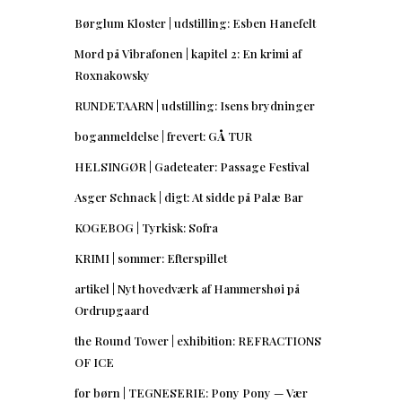
Børglum Kloster | udstilling: Esben Hanefelt
Mord på Vibrafonen | kapitel 2: En krimi af
Roxnakowsky
RUNDETAARN | udstilling: Isens brydninger
boganmeldelse | frevert: GÅ TUR
HELSINGØR | Gadeteater: Passage Festival
Asger Schnack | digt: At sidde på Palæ Bar
KOGEBOG | Tyrkisk: Sofra
KRIMI | sommer: Efterspillet
artikel | Nyt hovedværk af Hammershøi på
Ordrupgaard
the Round Tower | exhibition: REFRACTIONS
OF ICE
for børn | TEGNESERIE: Pony Pony — Vær