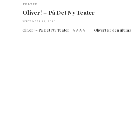
TEATER
Oliver! – På Det Ny Teater
SEPTEMBER 22, 2020
Oliver! – På Det Ny Teater ✮✮✮✮ Oliver! Er den ultimati