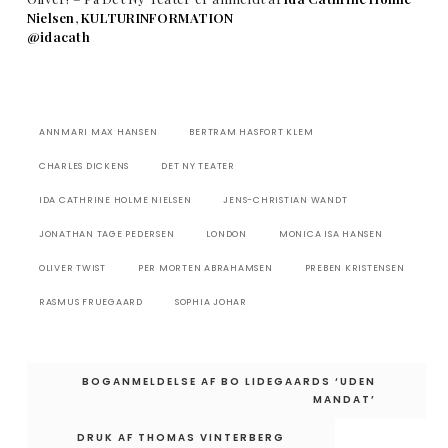
Nielsen
,
KULTURINFORMATION
@idacath
ANNMARI MAX HANSEN
BERTRAM HASFORT KLEM
CHARLES DICKENS
DET NY TEATER
IDA CATHRINE HOLME NIELSEN
JENS-CHRISTIAN WANDT
JONATHAN TAGE PEDERSEN
LONDON
MONICA ISA HANSEN
OLIVER TWIST
PER MORTEN ABRAHAMSEN
PREBEN KRISTENSEN
RASMUS FRUEGAARD
SOPHIA JOHAR
Indlægsnavigation
BOGANMELDELSE AF BO LIDEGAARDS ‘UDEN
MANDAT’
DRUK AF THOMAS VINTERBERG