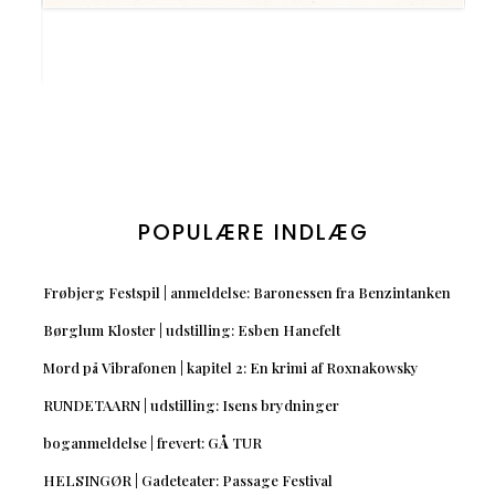
POPULÆRE INDLÆG
Frøbjerg Festspil | anmeldelse: Baronessen fra Benzintanken
Børglum Kloster | udstilling: Esben Hanefelt
Mord på Vibrafonen | kapitel 2: En krimi af Roxnakowsky
RUNDETAARN | udstilling: Isens brydninger
boganmeldelse | frevert: GÅ TUR
HELSINGØR | Gadeteater: Passage Festival