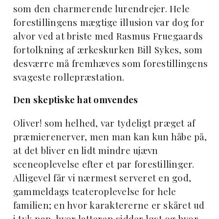
som den charmerende lurendrejer. Hele
forestillingens mægtige illusion var dog for
alvor ved at briste med Rasmus Fruegaards
fortolkning af ærkeskurken Bill Sykes, som
desværre må fremhæves som forestillingens
svageste rollepræstation.
Den skeptiske hat omvendes
Oliver! som helhed, var tydeligt præget af
præmierenerver, men man kan kun håbe på,
at det bliver en lidt mindre ujævn
sceneoplevelse efter et par forestillinger.
Alligevel får vi nærmest serveret en god,
gammeldags teateroplevelse for hele
familien; en hvor karaktererne er skåret ud
i tyk pap, hvor latteren sidder løst og hvor