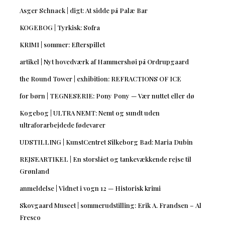
Asger Schnack | digt: At sidde på Palæ Bar
KOGEBOG | Tyrkisk: Sofra
KRIMI | sommer: Efterspillet
artikel | Nyt hovedværk af Hammershøi på Ordrupgaard
the Round Tower | exhibition: REFRACTIONS OF ICE
for børn | TEGNESERIE: Pony Pony — Vær nuttet eller dø
Kogebog | ULTRA NEMT: Nemt og sundt uden
ultraforarbejdede fødevarer
UDSTILLING | KunstCentret Silkeborg Bad: Maria Dubin
REJSEARTIKEL | En storslået og tankevækkende rejse til
Grønland
anmeldelse | Vidnet i vogn 12 — Historisk krimi
Skovgaard Museet | sommerudstilling: Erik A. Frandsen – Al
Fresco