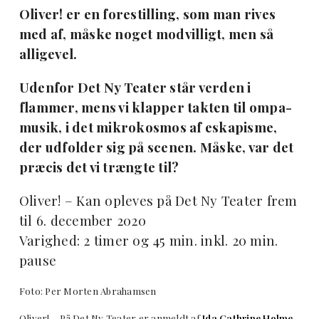
Oliver! er en forestilling, som man rives
med af, måske noget modvilligt, men så
alligevel.
Udenfor Det Ny Teater står verden i
flammer, mens vi klapper takten til ompa-
musik, i det mikrokosmos af eskapisme,
der udfolder sig på scenen. Måske, var det
præcis det vi trængte til?
Oliver! – Kan opleves på Det Ny Teater frem
til 6. december 2020
Varighed: 2 timer og 45 min. inkl. 20 min.
pause
Foto: Per Morten Abrahamsen
Oliver! – På Det Ny Teater er anmeldt af
Ida Cathrine Holme