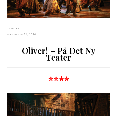
TEATER
SEPTEMBER 22, 2020
Oliver! – På Det Ny
Teater
✮✮✮✮