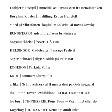
Frøbjerg Festspil | anmeldelse: Baronessen fra Benzintanken
Børglum Kloster | udstilling: Esben Hanefelt
Mord på Vibrafonen | kapitel 2: En krimi af Roxnakowsky
RUNDETAARN | udstilling: Isens brydninger
boganmeldelse | frevert: GÅ TUR
HELSINGØR | Gadeteater: Passage Festival
Asger Schnack | digt: At sidde på Palæ Bar
KOGEBOG | Tyrkisk: Sofra
KRIMI | sommer: Efterspillet
artikel | Nyt hovedværk af Hammershøi på Ordrupgaard
the Round Tower | exhibition: REFRACTIONS OF ICE
for børn | TEGNESERIE: Pony Pony — Vær nuttet eller dø
Kogebog | ULTRA NEMT: Nemt og sundt uden