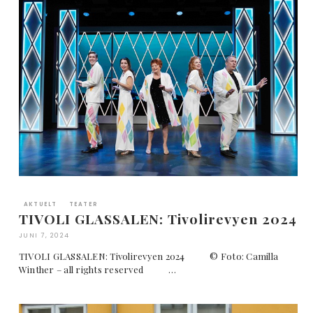
AKTUELT
TEATER
TIVOLI GLASSALEN: Tivolirevyen 2024
JUNI 7, 2024
TIVOLI GLASSALEN: Tivolirevyen 2024 © Foto: Camilla
Winther – all rights reserved …