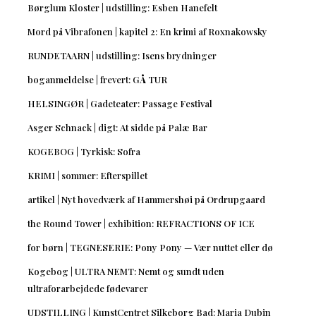
Børglum Kloster | udstilling: Esben Hanefelt
Mord på Vibrafonen | kapitel 2: En krimi af Roxnakowsky
RUNDETAARN | udstilling: Isens brydninger
boganmeldelse | frevert: GÅ TUR
HELSINGØR | Gadeteater: Passage Festival
Asger Schnack | digt: At sidde på Palæ Bar
KOGEBOG | Tyrkisk: Sofra
KRIMI | sommer: Efterspillet
artikel | Nyt hovedværk af Hammershøi på Ordrupgaard
the Round Tower | exhibition: REFRACTIONS OF ICE
for børn | TEGNESERIE: Pony Pony — Vær nuttet eller dø
Kogebog | ULTRA NEMT: Nemt og sundt uden
ultraforarbejdede fødevarer
UDSTILLING | KunstCentret Silkeborg Bad: Maria Dubin