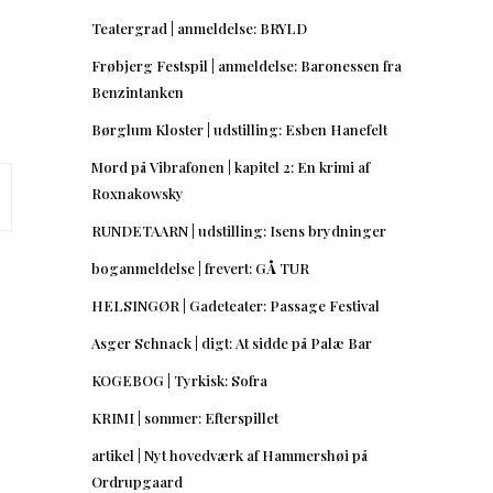
Teatergrad | anmeldelse: BRYLD
Frøbjerg Festspil | anmeldelse: Baronessen fra
Benzintanken
Børglum Kloster | udstilling: Esben Hanefelt
Mord på Vibrafonen | kapitel 2: En krimi af
Roxnakowsky
RUNDETAARN | udstilling: Isens brydninger
boganmeldelse | frevert: GÅ TUR
HELSINGØR | Gadeteater: Passage Festival
Asger Schnack | digt: At sidde på Palæ Bar
KOGEBOG | Tyrkisk: Sofra
KRIMI | sommer: Efterspillet
artikel | Nyt hovedværk af Hammershøi på
Ordrupgaard