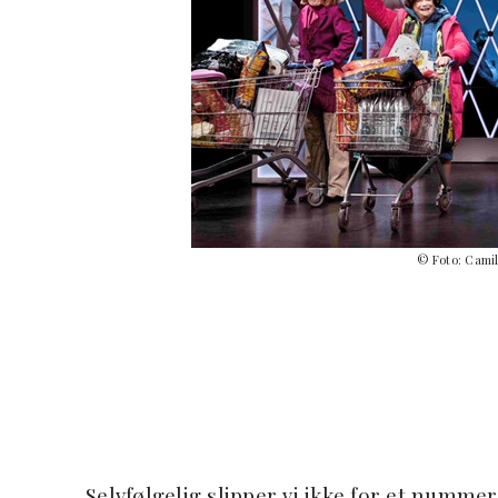
© Foto: Camill
Selvfølgelig slipper vi ikke for et num