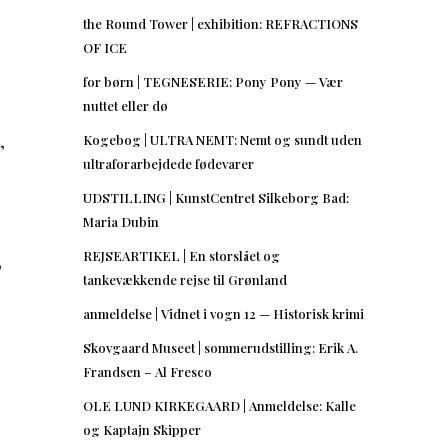
the Round Tower | exhibition: REFRACTIONS
OF ICE
for børn | TEGNESERIE: Pony Pony — Vær
nuttet eller dø
,
Kogebog | ULTRA NEMT: Nemt og sundt uden
ultraforarbejdede fødevarer
UDSTILLING | KunstCentret Silkeborg Bad:
Maria Dubin
REJSEARTIKEL | En storslået og
?
tankevækkende rejse til Grønland
anmeldelse | Vidnet i vogn 12 — Historisk krimi
Skovgaard Museet | sommerudstilling: Erik A.
Frandsen – Al Fresco
OLE LUND KIRKEGAARD | Anmeldelse: Kalle
og Kaptajn Skipper