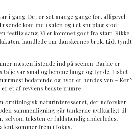
ar i gang. Det er set mange gange før, alligevel
blæsende kom ind i salen og i et snuptag stod i
 festlig sang. Vi er kommet godt fra start. Rikke
akaten, handlede om danskernes brok. Lidt tyndt
mmer næsten listende ind på scenen. Barbie er
 talje var smal og benene lange og tynde. Lisbet
er nærmest bedårende og hvor er hendes ven – Ken
 er et af revyens bedste numre.
n ornitologisk naturinteresseret, der udforsker
 Uden sammenligning går tankerne uvilkårligt til
', selvom teksten er fuldstændig anderledes.
talent kommer frem i fokus.