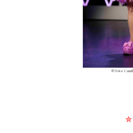
© Foto: Camill
✮