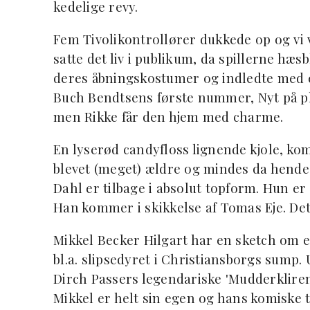
kedelige revy.
Fem Tivolikontrollører dukkede op og vi v
satte det liv i publikum, da spillerne hæs
deres åbningskostumer og indledte med en
Buch Bendtsens første nummer, Nyt på pl
men Rikke får den hjem med charme.
En lyserød candyfloss lignende kjole, ko
blevet (meget) ældre og mindes da hendes
Dahl er tilbage i absolut topform. Hun 
Han kommer i skikkelse af Tomas Eje. Det
Mikkel Becker Hilgart har en sketch om e
bl.a. slipsedyret i Christiansborgs sump.
Dirch Passers legendariske 'Mudderkliren
Mikkel er helt sin egen og hans komiske 