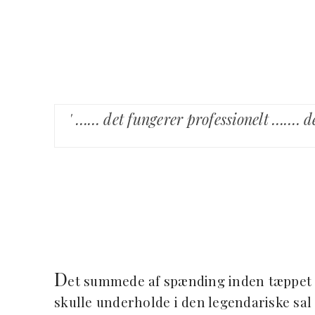
' …… det fungerer professionelt ……. det
D
et summede af spænding inden tæppet gi
skulle underholde i den legendariske sal o