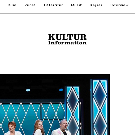
T
Film
Kunst
Litteratur
Musik
Rejser
Interview