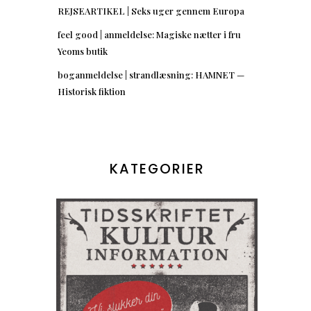
REJSEARTIKEL | Seks uger gennem Europa
feel good | anmeldelse: Magiske nætter i fru
Yeoms butik
boganmeldelse | strandlæsning: HAMNET —
Historisk fiktion
KATEGORIER