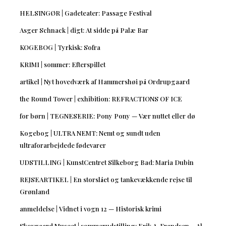
HELSINGØR | Gadeteater: Passage Festival
Asger Schnack | digt: At sidde på Palæ Bar
KOGEBOG | Tyrkisk: Sofra
KRIMI | sommer: Efterspillet
artikel | Nyt hovedværk af Hammershøi på Ordrupgaard
the Round Tower | exhibition: REFRACTIONS OF ICE
for børn | TEGNESERIE: Pony Pony — Vær nuttet eller dø
Kogebog | ULTRA NEMT: Nemt og sundt uden
ultraforarbejdede fødevarer
UDSTILLING | KunstCentret Silkeborg Bad: Maria Dubin
REJSEARTIKEL | En storslået og tankevækkende rejse til
Grønland
anmeldelse | Vidnet i vogn 12 — Historisk krimi
Skovgaard Museet | sommerudstilling: Erik A. Frandsen – Al