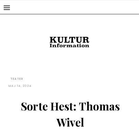
Skip
to
content
TEATER
MAJ 14, 2024
Sorte Hest: Thomas
Wivel