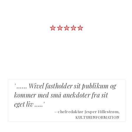
✮✮✮✮✮
' …… Wivel fastholder sit publikum og
kommer med små anekdoter fra sit
eget liv …..'
– chefredaktør Jesper Hillestrøm,
KULTURINFORMATION