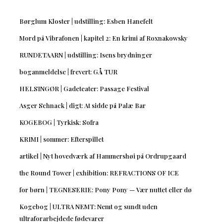
Børglum Kloster | udstilling: Esben Hanefelt
Mord på Vibrafonen | kapitel 2: En krimi af Roxnakowsky
RUNDETAARN | udstilling: Isens brydninger
boganmeldelse | frevert: GÅ TUR
HELSINGØR | Gadeteater: Passage Festival
Asger Schnack | digt: At sidde på Palæ Bar
KOGEBOG | Tyrkisk: Sofra
KRIMI | sommer: Efterspillet
artikel | Nyt hovedværk af Hammershøi på Ordrupgaard
the Round Tower | exhibition: REFRACTIONS OF ICE
for børn | TEGNESERIE: Pony Pony — Vær nuttet eller dø
Kogebog | ULTRA NEMT: Nemt og sundt uden
ultraforarbejdede fødevarer