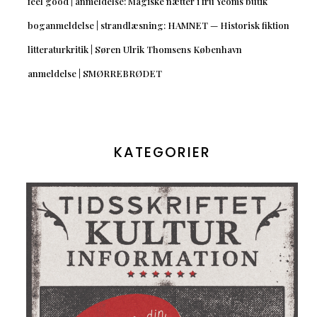
feel good | anmeldelse: Magiske nætter i fru Yeoms butik
boganmeldelse | strandlæsning: HAMNET — Historisk fiktion
litteraturkritik | Søren Ulrik Thomsens København
anmeldelse | SMØRREBRØDET
KATEGORIER