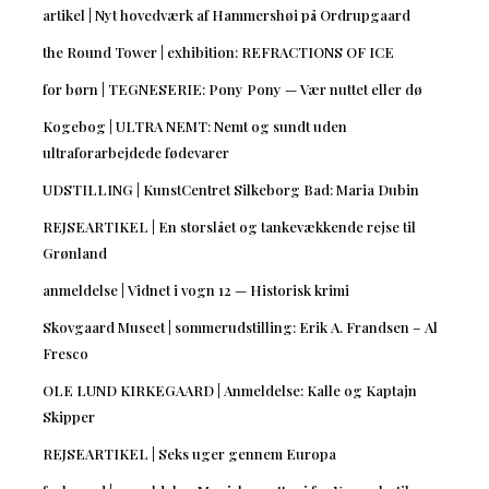
artikel | Nyt hovedværk af Hammershøi på Ordrupgaard
the Round Tower | exhibition: REFRACTIONS OF ICE
for børn | TEGNESERIE: Pony Pony — Vær nuttet eller dø
Kogebog | ULTRA NEMT: Nemt og sundt uden
ultraforarbejdede fødevarer
UDSTILLING | KunstCentret Silkeborg Bad: Maria Dubin
REJSEARTIKEL | En storslået og tankevækkende rejse til
Grønland
anmeldelse | Vidnet i vogn 12 — Historisk krimi
Skovgaard Museet | sommerudstilling: Erik A. Frandsen – Al
Fresco
OLE LUND KIRKEGAARD | Anmeldelse: Kalle og Kaptajn
Skipper
REJSEARTIKEL | Seks uger gennem Europa