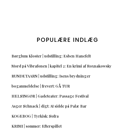
POPULÆRE INDLÆG
Børglum Kloster | udstilling: Esben Hanefelt
Mord på Vibrafonen | kapitel 2: En krimi af Roxnakowsky
RUNDETAARN | udstilling: Isens brydninger
boganmeldelse | frevert: GÅ TUR
HELSINGØR | Gadeteater: Passage Festival
Asger Schnack | digt: At sidde på Palæ Bar
KOGEBOG | Tyrkisk: Sofra
KRIMI | sommer: Efterspillet