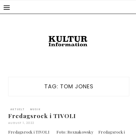
Skip
to
content
TAG:
TOM JONES
AKTUELT
MUSIK
Fredagsrock i TIVOLI
AUGUST 1, 2022
Fredagsrock i TIVOLI Foto: Roxnakowsky Fredagsrock i