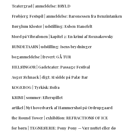
Teatergrad | anmeldelse: BRYLD
Frøbjerg Festspil | anmeldelse: Baronessen fra Benzintanken
Børglum Kloster | udstilling: Esben Hanefelt
Mord på Vibrafonen | kapitel 2: En krimi af Roxnakowsky
RUNDETAARN | udstilling: Isens brydninger
boganmeldelse | frevert: GÅ TUR
HELSINGØR | Gadeteater: Passage Festival
Asger Schnack | digt: At sidde på Palæ Bar
KOGEBOG | Tyrkisk: Sofra
KRIMI | sommer: Efterspillet
artikel | Nyt hovedværk af Hammershøi på Ordrupgaard
the Round Tower | exhibition: REFRACTIONS OF ICE
for børn | TEGNESERIE: Pony Pony — Vær nuttet eller dø