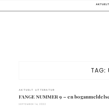
Skip
AKTUEL
to
content
TAG:
AKTUELT
LITTERATUR
FANGE NUMMER 9 – en boganmeldels
SEPTEMBER 14, 2022