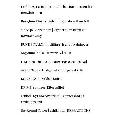
Frøbjerg Festspil | anmeldelse: Baronessen fra
Benzintanken
Børglum Kloster | udstilling: Esben Hanefelt
Mord på Vibrafonen | kapitel 2: En krimi af
Roxnakowsky
RUNDETAARN | udstilling: Isens brydninger
boganmeldelse | frevert: GÅ TUR
HELSINGØR | Gadeteater: Passage Festival
Asger Schnack | digt: At sidde på Palæ Bar
KOGEBOG | Tyrkisk: Sofra
KRIMI | sommer: Efterspillet
artikel | Nyt hovedværk af Hammershøi på
Ordrupgaard
the Round Tower | exhibition: REFRACTIONS