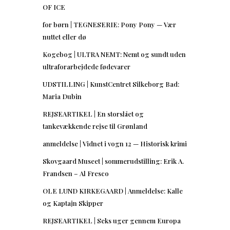
OF ICE
for børn | TEGNESERIE: Pony Pony — Vær
nuttet eller dø
Kogebog | ULTRA NEMT: Nemt og sundt uden
ultraforarbejdede fødevarer
UDSTILLING | KunstCentret Silkeborg Bad:
Maria Dubin
REJSEARTIKEL | En storslået og
tankevækkende rejse til Grønland
anmeldelse | Vidnet i vogn 12 — Historisk krimi
Skovgaard Museet | sommerudstilling: Erik A.
Frandsen – Al Fresco
OLE LUND KIRKEGAARD | Anmeldelse: Kalle
og Kaptajn Skipper
REJSEARTIKEL | Seks uger gennem Europa