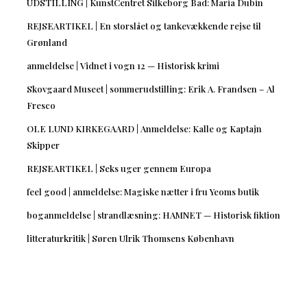
UDSTILLING | KunstCentret Silkeborg Bad: Maria Dubin
REJSEARTIKEL | En storslået og tankevækkende rejse til
Grønland
anmeldelse | Vidnet i vogn 12 — Historisk krimi
Skovgaard Museet | sommerudstilling: Erik A. Frandsen – Al
Fresco
OLE LUND KIRKEGAARD | Anmeldelse: Kalle og Kaptajn
Skipper
REJSEARTIKEL | Seks uger gennem Europa
feel good | anmeldelse: Magiske nætter i fru Yeoms butik
boganmeldelse | strandlæsning: HAMNET — Historisk fiktion
litteraturkritik | Søren Ulrik Thomsens København