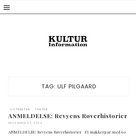
Skip
to
content
TAG:
ULF PILGAARD
LITTERATUR
TEATER
ANMELDELSE: Revyens Røverhistorier
DECEMBER 23, 2024
ANMELDELSE: Revyens Røverhistorier Et makkerpar med 60