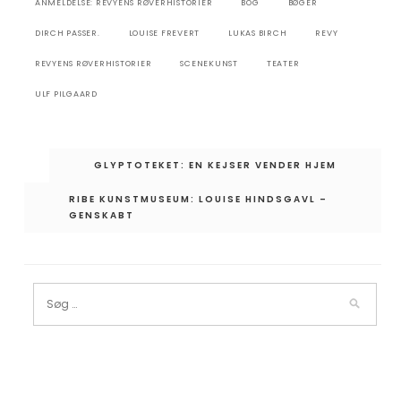
ANMELDELSE: REVYENS RØVERHISTORIER
BOG
BØGER
DIRCH PASSER.
LOUISE FREVERT
LUKAS BIRCH
REVY
REVYENS RØVERHISTORIER
SCENEKUNST
TEATER
ULF PILGAARD
Indlægsnavigation
GLYPTOTEKET: EN KEJSER VENDER HJEM
RIBE KUNSTMUSEUM: LOUISE HINDSGAVL –
GENSKABT