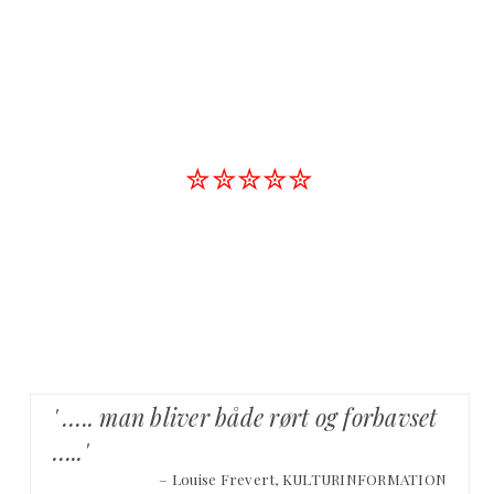
✮✮✮✮✮
' ….. man bliver både rørt og forbavset
…..'
– Louise Frevert, KULTURINFORMATION