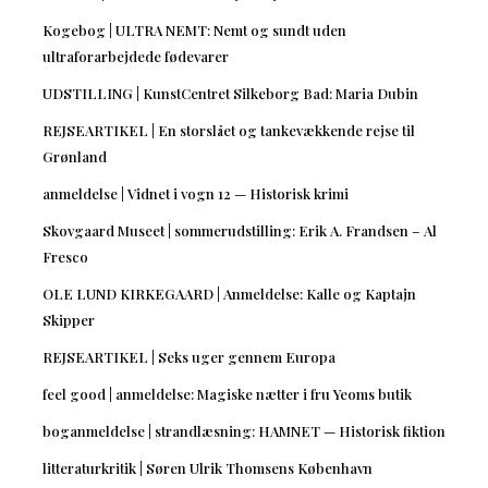
Kogebog | ULTRA NEMT: Nemt og sundt uden
ultraforarbejdede fødevarer
UDSTILLING | KunstCentret Silkeborg Bad: Maria Dubin
REJSEARTIKEL | En storslået og tankevækkende rejse til
Grønland
anmeldelse | Vidnet i vogn 12 — Historisk krimi
Skovgaard Museet | sommerudstilling: Erik A. Frandsen – Al
Fresco
OLE LUND KIRKEGAARD | Anmeldelse: Kalle og Kaptajn
Skipper
REJSEARTIKEL | Seks uger gennem Europa
feel good | anmeldelse: Magiske nætter i fru Yeoms butik
boganmeldelse | strandlæsning: HAMNET — Historisk fiktion
litteraturkritik | Søren Ulrik Thomsens København