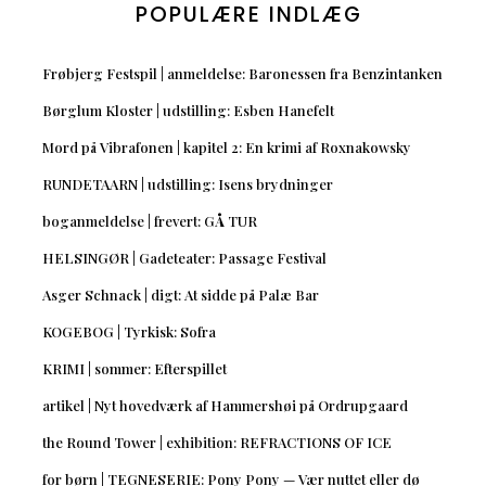
POPULÆRE INDLÆG
Frøbjerg Festspil | anmeldelse: Baronessen fra Benzintanken
Børglum Kloster | udstilling: Esben Hanefelt
Mord på Vibrafonen | kapitel 2: En krimi af Roxnakowsky
RUNDETAARN | udstilling: Isens brydninger
boganmeldelse | frevert: GÅ TUR
HELSINGØR | Gadeteater: Passage Festival
Asger Schnack | digt: At sidde på Palæ Bar
KOGEBOG | Tyrkisk: Sofra
KRIMI | sommer: Efterspillet
artikel | Nyt hovedværk af Hammershøi på Ordrupgaard
the Round Tower | exhibition: REFRACTIONS OF ICE
for børn | TEGNESERIE: Pony Pony — Vær nuttet eller dø