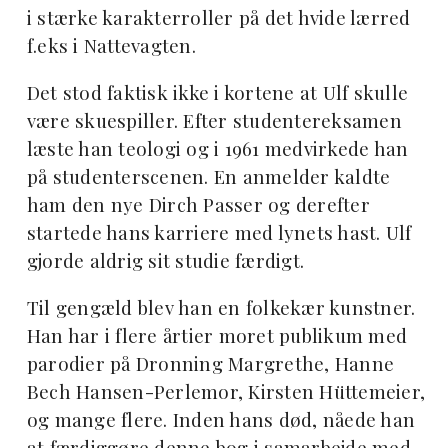
i stærke karakterroller på det hvide lærred
f.eks i Nattevagten.
Det stod faktisk ikke i kortene at Ulf skulle
være skuespiller. Efter studentereksamen
læste han teologi og i 1961 medvirkede han
på studenterscenen. En anmelder kaldte
ham den nye Dirch Passer og derefter
startede hans karriere med lynets hast. Ulf
gjorde aldrig sit studie færdigt.
Til gengæld blev han en folkekær kunstner.
Han har i flere årtier moret publikum med
parodier på Dronning Margrethe, Hanne
Bech Hansen-Perlemor, Kirsten Hüttemeier,
og mange flere. Inden hans død, nåede han
at færdiggøre denne bog i samarbejde med