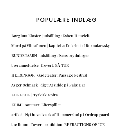
POPULÆRE INDLÆG
Børglum Kloster | udstilling: Esben Hanefelt
Mord på Vibrafonen | kapitel 2: En krimi af Roxnakowsky
RUNDETAARN | udstilling: Isens brydninger
boganmeldelse | frevert: GÅ TUR
HELSINGØR | Gadeteater: Passage Festival
Asger Schnack | digt: At sidde på Palæ Bar
KOGEBOG | Tyrkisk: Sofra
KRIMI | sommer: Efterspillet
artikel | Nyt hovedværk af Hammershøi på Ordrupgaard
the Round Tower | exhibition: REFRACTIONS OF ICE