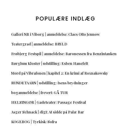
POPULÆRE INDLÆG
Galleri NB i Viborg | anmeldelse: Claes Otto Jennow
Teatergrad | anmeldelse: BRYLD
Frøbjerg Festspil | anmeldelse: Baronessen fra Benzintanken
Børglum Kloster | udstilling: Esben Hanefelt
Mord på Vibrafonen | kapitel 2: En krimi af Roxnakowsky
RUNDETAARN | udstilling: Isens brydninger
boganmeldelse | frevert: GÅ TUR
HELSINGØR | Gadeteater: Passage Festival
Asger Schnack | digt: At sidde på Palæ Bar
KOGEBOG | Tyrkisk: Sofra