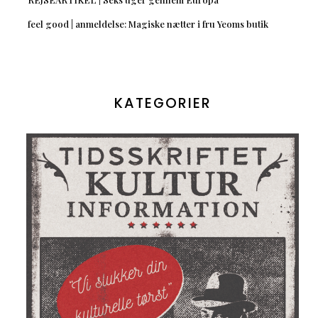
feel good | anmeldelse: Magiske nætter i fru Yeoms butik
KATEGORIER