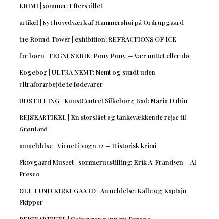
KRIMI | sommer: Efterspillet
artikel | Nyt hovedværk af Hammershøi på Ordrupgaard
the Round Tower | exhibition: REFRACTIONS OF ICE
for børn | TEGNESERIE: Pony Pony — Vær nuttet eller dø
Kogebog | ULTRA NEMT: Nemt og sundt uden
ultraforarbejdede fødevarer
UDSTILLING | KunstCentret Silkeborg Bad: Maria Dubin
REJSEARTIKEL | En storslået og tankevækkende rejse til
Grønland
anmeldelse | Vidnet i vogn 12 — Historisk krimi
Skovgaard Museet | sommerudstilling: Erik A. Frandsen – Al
Fresco
OLE LUND KIRKEGAARD | Anmeldelse: Kalle og Kaptajn
Skipper
REJSEARTIKEL | Seks uger gennem Europa